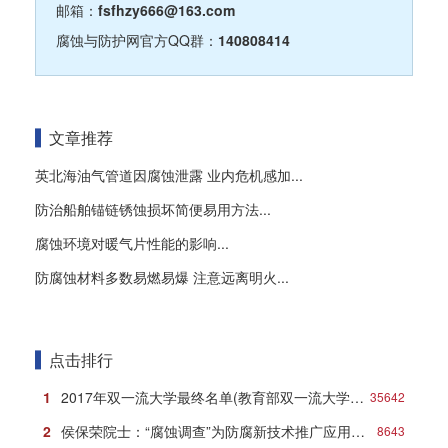
邮箱：
fsfhzy666@163.com
腐蚀与防护网官方QQ群：
140808414
文章推荐
英北海油气管道因腐蚀泄露 业内危机感加...
防治船舶锚链锈蚀损坏简便易用方法...
腐蚀环境对暖气片性能的影响...
防腐蚀材料多数易燃易爆 注意远离明火...
点击排行
1
2017年双一流大学最终名单(教育部双一流大学名单)
35642
2
侯保荣院士：“腐蚀调查”为防腐新技术推广应用打响第一炮
8643