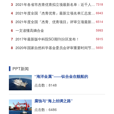
3
2021年各省市杰青优青拟立项最新名单：近千人入选！
7318
4
2021年度全国『杰青优青』最新立项名单汇总发布！
6943
5
2021年度全国『杰青、优青项目』评审立项最新名单
6514
6
一文读懂高熵合金
5993
7
2017年最新版中科院SCI期刊分区发布！
5915
8
2020年国家自然科学基金委员会评审重要时间节点安排
5650
PPT新闻
“海洋金属”——钛合金在舰船的
点击数：8148
腐蚀与“海上丝绸之路”
点击数：6486