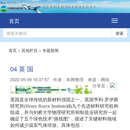
首页
切
换
导
搜索
航
首页
>
其他栏目
>
专题新闻
04 英 国
2022-05-09 16:37:57
作者：
本网整理
来源：网络
分享至：
英国是全球传统的新材料强国之一。英国亨利·罗伊斯
研究所(Henry Royce Institute)由九个先进材料研究机构
组成，并与剑桥大学物理研究所和制造业研究所一起
确定了五个绿色技术“路线图”，描述了关键材料领域
如何减少温室气体排放。具体包括：