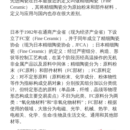
先进陶瓷在日本最接近的定义叫做精细陶瓷（Fine
Ceramic），其将精细陶瓷分为原始粉末和部件材料，
定义与应用与国内也存在很大差别。
日本于1982年在通商产业省（现为经济产业省）下设
立了FC室（Fine Ceramic），并于同年成立了精细陶瓷
协会（现为日本精细陶瓷协会，JFCA）；日本精细陶
瓷（Fine Ceramic）的定义：经过严密组分、构造、形
状等控制工艺构成，在某个阶段历经高温操作的无机
非金属产品以及原料中间体；精细陶瓷分为：原料粉
末（FC原料）和部件材料（FC部材）；FC原料定
义：对不定形原料（原料粉末、化学成分、粉体物性
等作为指标构成交易对象）分别按其组分加以分类统
计。但特定形态的原料（单晶体，纤维，晶须等物理
形态构成主要交易卖点）不归为此类。FC原料分为两
类：“氧化物材料”和“非氧化物材料”；FC部材：根据
使用的领域，大致分为电磁、光学、机械、热学、核
电相关、化学、生命/生物及生活文化、通用和其他部
材等。