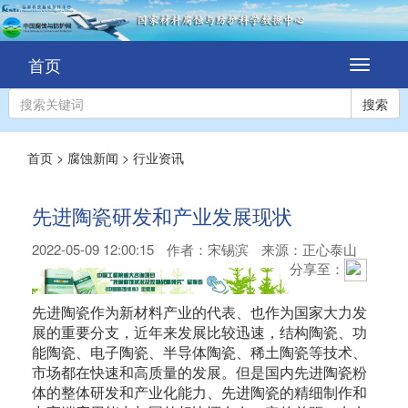
首页
切
换
导
搜索
航
首页
>
腐蚀新闻
>
行业资讯
先进陶瓷研发和产业发展现状
2022-05-09 12:00:15
作者：
宋锡滨
来源：正心泰山
分享至：
先进陶瓷作为新材料产业的代表、也作为国家大力发
展的重要分支，近年来发展比较迅速，结构陶瓷、功
能陶瓷、电子陶瓷、半导体陶瓷、稀土陶瓷等技术、
市场都在快速和高质量的发展。但是国内先进陶瓷粉
体的整体研发和产业化能力、先进陶瓷的精细制作和