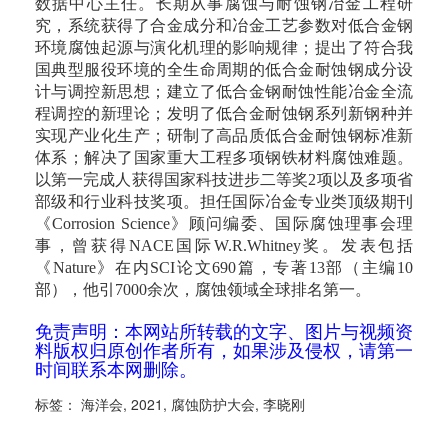
数据中心主任。长期从事腐蚀与耐蚀钢冶金工程研
究，系统获得了合金成分和冶金工艺参数对低合金钢
环境腐蚀起源与演化机理的影响规律；提出了符合我
国典型服役环境的全生命周期的低合金耐蚀钢成分设
计与调控新思想；建立了低合金钢耐蚀性能冶金全流
程调控的新理论；发明了低合金耐蚀钢系列新钢种并
实现产业化生产；研制了高品质低合金耐蚀钢标准新
体系；解决了国家重大工程多项钢铁材料腐蚀难题。
以第一完成人获得国家科技进步二等奖2项以及多项省
部级和行业科技奖项。担任国际冶金专业类顶级期刊
《Corrosion Science》顾问编委、国际腐蚀理事会理
事，曾获得NACE国际W.R.Whitney奖。发表包括
《Nature》在内SCI论文690篇，专著13部（主编10
部），他引7000余次，腐蚀领域全球排名第一。
免责声明：本网站所转载的文字、图片与视频资
料版权归原创作者所有，如果涉及侵权，请第一
时间联系本网删除。
标签：
海洋会
,
2021
,
腐蚀防护大会
,
李晓刚