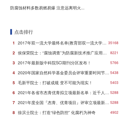
防腐蚀材料多数易燃易爆 注意远离明火...
点击排行
1
2017年双一流大学最终名单(教育部双一流大学名单)
35168
2
侯保荣院士：“腐蚀调查”为防腐新技术推广应用打响第一炮
8221
3
2017年最新版中科院SCI期刊分区发布！
5766
4
2020年国家自然科学基金委员会评审重要时间节点安排
5438
5
毛新平院士：打破成规 变不可能为现实！
5403
6
2021年各省市杰青优青拟立项最新名单：近千人入选！
5288
7
2021年度全国『杰青、优青项目』评审立项最新名单
5288
8
徐滨士院士：打造“绿色防控” 化腐朽为神奇
4902