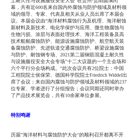
土耐久性与设施服役安全大会”在贵州·贵阳圆满闭
幕，共有近600名来自国内外腐蚀与防护领域及材料领
域的领导、专家、代表及相关从业人员出席了本届会
议。本届会议由“海洋材料腐蚀行为及机理、海洋耐蚀
新材料及新技术、电化学保护与应用、微生物腐蚀与
生物污损、涂层与表面处理技术、海洋工程装备及高
技术船舶腐蚀防护、能源设施腐蚀防护、航空航天装
备腐蚀防护、先进轨道交通腐蚀防护、桥梁设施腐蚀
与防护、耐蚀钢专场、2021第二届钢筋混凝土耐久性
与设施服役安全大会专场”十二大议题的一个主会场和
六个平行分会场构成。“此次会议共有2位院士：中国
工程院院士侯保荣、德国科学院院士Friedrich Widdel出
席了会议；来自国内腐蚀与防护领域及材料领域的237
位专家、学者进行了分组报告；会议同期还同时举办
了产品技术展览会，共有10余家单位参展。
特别鸣谢
历届”海洋材料与腐蚀防护大会“的顺利召开都离不开