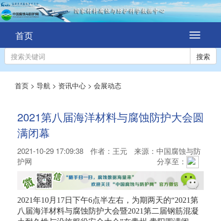
首页
切
换
导
搜索
航
首页
>
导航
>
资讯中心
>
会展动态
2021第八届海洋材料与腐蚀防护大会圆
满闭幕
2021-10-29 17:09:38
作者：
王元
来源：中国腐蚀与防
护网
分享至：
2021年10月17日下午6点半左右，为期两天的“2021第
八届海洋材料与腐蚀防护大会暨2021第二届钢筋混凝