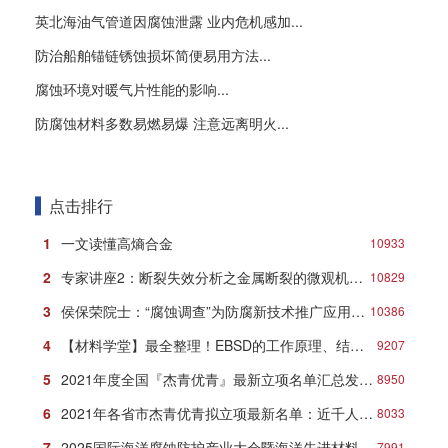
英北海油气管道因腐蚀泄露 业内危机感加...
防治船舶锚链锈蚀损坏简便易用方法...
腐蚀环境对暖气片性能的影响...
防腐蚀材料多数易燃易爆 注意远离明火...
点击排行
1
一文读懂高熵合金
10933
2
专家讲座2：断裂失效分析之金属断裂的微观机理与典型形貌
10829
3
侯保荣院士：“腐蚀调查”为防腐新技术推广应用打响第一炮
10386
4
【材料学堂】最全整理！EBSD的工作原理、结构、操作及分析方法！
9207
5
2021年度全国『杰青优青』最新立项名单汇总发布！
8950
6
2021年各省市杰青优青拟立项最新名单：近千人入选！
8033
7
2025国际海洋腐蚀防护产业大会暨海洋先进材料创新发展论坛在青岛盛大开幕！
7991