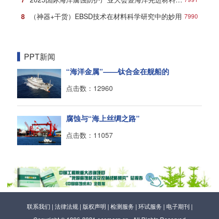
8
（神器+干货）EBSD技术在材料科学研究中的妙用
7990
PPT新闻
“海洋金属”——钛合金在舰船的
点击数：12960
腐蚀与“海上丝绸之路”
点击数：11057
联系我们
|
法律法规
|
版权声明
|
检测服务
|
环试服务
|
电子期刊
|