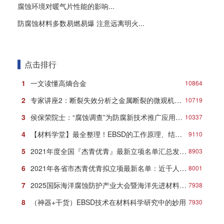
腐蚀环境对暖气片性能的影响...
防腐蚀材料多数易燃易爆 注意远离明火...
点击排行
1
一文读懂高熵合金
10864
2
专家讲座2：断裂失效分析之金属断裂的微观机理与典型形貌
10719
3
侯保荣院士：“腐蚀调查”为防腐新技术推广应用打响第一炮
10337
4
【材料学堂】最全整理！EBSD的工作原理、结构、操作及分析方法！
9110
5
2021年度全国『杰青优青』最新立项名单汇总发布！
8903
6
2021年各省市杰青优青拟立项最新名单：近千人入选！
8001
7
2025国际海洋腐蚀防护产业大会暨海洋先进材料创新发展论坛在青岛盛大开幕！
7938
8
（神器+干货）EBSD技术在材料科学研究中的妙用
7930