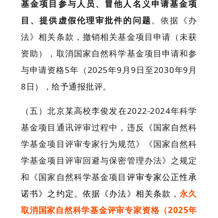
基金项目参与人员、冒他人名义申请基金项
目、提供虚假伦理审批件的问题
。依据《办
法》相关条款，撤销相关基金项目申请（未获
资助），取消国家自然科学基金项目申请和参
与申请资格5年（2025年9月9日至2030年9月
8日），给予通报批评。
（五）北京某高校李俊发在2022-2024年科学
基金项目通讯评审过程中，违反《国家自然科
学基金项目评审专家行为规范》《国家自然科
学基金项目评审回避与保密管理办法》之规定
和《国家自然科学基金项目
评审专家公正性承
诺书》之约定。依据《办法》相关条款，
永久
取消国家自然科学基金评审专家资格（2025年