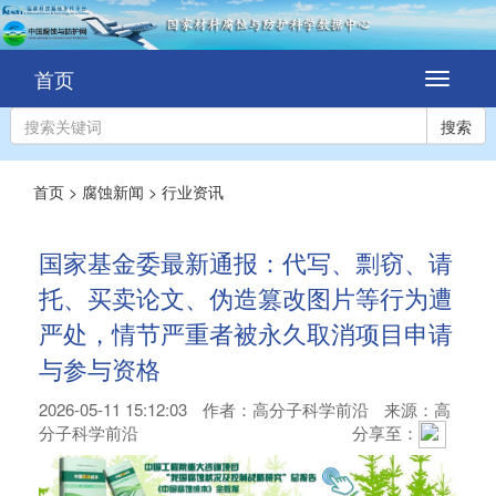
首页
切
换
导
搜索
航
首页
>
腐蚀新闻
>
行业资讯
国家基金委最新通报：代写、剽窃、请
托、买卖论文、伪造篡改图片等行为遭
严处，情节严重者被永久取消项目申请
与参与资格
2026-05-11 15:12:03
作者：
高分子科学前沿
来源：高
分子科学前沿
分享至：