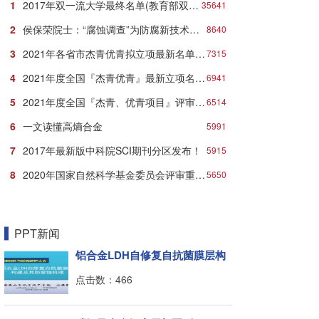
1
2017年双一流大学最终名单(教育部双一流大学名单)
35641
2
侯保荣院士：“腐蚀调查”为防腐新技术推广应用打响第一炮
8640
3
2021年各省市杰青优青拟立项最新名单：近千人入选！
7315
4
2021年度全国『杰青优青』最新立项名单汇总发布！
6941
5
2021年度全国『杰青、优青项目』评审立项最新名单
6514
6
一文读懂高熵合金
5991
7
2017年最新版中科院SCI期刊分区发布！
5915
8
2020年国家自然科学基金委员会评审重要时间节点安排
5650
PPT新闻
铝合金LDH自修复自抗菌膜层构
建
点击数：466