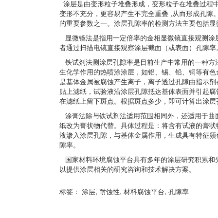
涂层是由变形粒子堆叠形成，变形粒子在堆叠过程中
变形不充分，更容易产生不完全重叠 ,从而形成孔
的重要参数之一。涂层孔隙率的检测方法主要包括显
显微镜法是指用一定倍率的金相显微镜直接观测涂
者通过扫描电镜直接观察涂层截面（或表面）孔隙率
铁试剂法测涂层孔隙率是目前生产中常用的一种方
生化学作用的热喷涂涂层，如铝、锡、铅、铜等有色
是基体金属被腐蚀产生离子，离子透过孔隙由指示剂
贴上滤纸，试验液沿涂层孔隙抵达基体表面并引起腐
在滤纸上留下斑点。根据斑点多少，即可计算出涂层
涂膏法除与铁试剂法适用范围相同外，还适用于曲
纸改为膏状物代替。具体过程是：将含有试液的膏状
液渗入涂层孔隙，与基体金属作用，生成具有特征颜
隙率。
国家材料环境腐蚀平台具有多年的涂层研究积累和
以提供涂层相关的研究咨询和技术解决方案。
标签：
涂层
,
耐蚀性
,
材料腐蚀平台
,
孔隙率