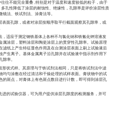
往往不能完全重叠 ,特别是对于温度和速度较低的粒子，由于
隙。多孔性降低了涂层的耐蚀性、绝缘性，孔隙率是评价涂层性质
微镜法、铁试剂法、涂膏法等。
层表面孔隙，或者对涂层按顺序取平行截面观察其孔隙率，或
。
法，适应于测定钢铁基体上各种不与氯化钠和铁氰化钾溶液发
金属涂层，塑料涂层和陶瓷涂层上的贯穿性孔隙率。试验原理
在滤纸上产生特征显色作用及在台测涂层表面上刷上试验液后
蚀产生离子。基体金属离子沿孔隙并在试验液中指示剂作用下
孔隙率。
面形状式样。其原理与于铁试剂法相同，只是将铁试剂法中滤
物均匀涂敷在经过清洁和干燥处理的试样表面。膏状物中的试
色的斑点，对膏体上有色斑点数目进行计数，即可得到涂层孔
先进的试验仪器，可为用户提供涂层孔隙度的检测服务，并可