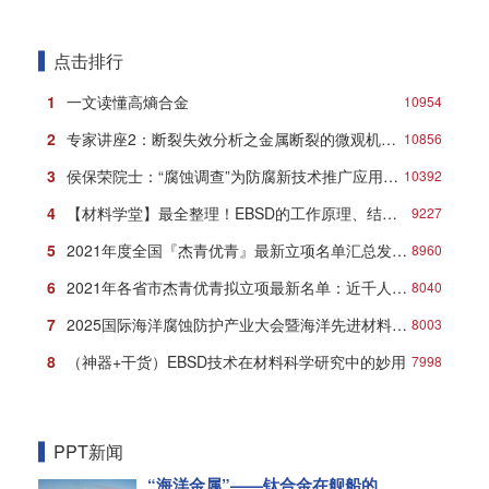
点击排行
1
一文读懂高熵合金
10954
2
专家讲座2：断裂失效分析之金属断裂的微观机理与典型形貌
10856
3
侯保荣院士：“腐蚀调查”为防腐新技术推广应用打响第一炮
10392
4
【材料学堂】最全整理！EBSD的工作原理、结构、操作及分析方法！
9227
5
2021年度全国『杰青优青』最新立项名单汇总发布！
8960
6
2021年各省市杰青优青拟立项最新名单：近千人入选！
8040
7
2025国际海洋腐蚀防护产业大会暨海洋先进材料创新发展论坛在青岛盛大开幕！
8003
8
（神器+干货）EBSD技术在材料科学研究中的妙用
7998
PPT新闻
“海洋金属”——钛合金在舰船的