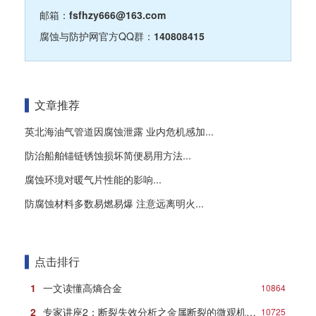
邮箱：
fsfhzy666@163.com
腐蚀与防护网官方QQ群：
140808415
文章推荐
英北海油气管道因腐蚀泄露 业内危机感加...
防治船舶锚链锈蚀损坏简便易用方法...
腐蚀环境对暖气片性能的影响...
防腐蚀材料多数易燃易爆 注意远离明火...
点击排行
1
一文读懂高熵合金
10864
2
专家讲座2：断裂失效分析之金属断裂的微观机理与典型形貌
10725