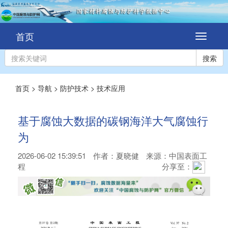
首页
切
换
导
搜索
航
首页
>
导航
>
防护技术
>
技术应用
基于腐蚀大数据的碳钢海洋大气腐蚀行
为
2026-06-02 15:39:51
作者：
夏晓健
来源：中国表面工
程
分享至：