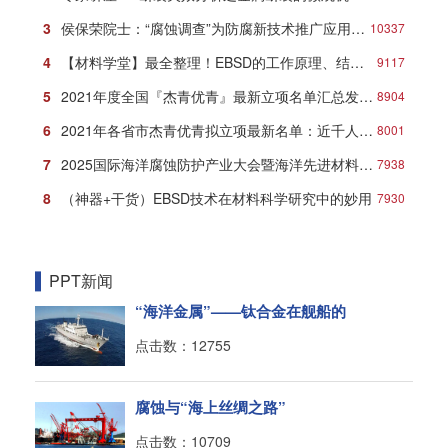
3
侯保荣院士：“腐蚀调查”为防腐新技术推广应用打响第一炮
10337
4
【材料学堂】最全整理！EBSD的工作原理、结构、操作及分析方法！
9117
5
2021年度全国『杰青优青』最新立项名单汇总发布！
8904
6
2021年各省市杰青优青拟立项最新名单：近千人入选！
8001
7
2025国际海洋腐蚀防护产业大会暨海洋先进材料创新发展论坛在青岛盛大开幕！
7938
8
（神器+干货）EBSD技术在材料科学研究中的妙用
7930
PPT新闻
“海洋金属”——钛合金在舰船的
点击数：12755
腐蚀与“海上丝绸之路”
点击数：10709