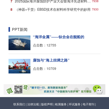
7
2025国际海洋腐蚀防护产业大会暨海洋先进材料创新发展论坛在青岛盛大开幕！
7938
8
（神器+干货）EBSD技术在材料科学研究中的妙用
7930
PPT新闻
“海洋金属”——钛合金在舰船的
点击数：12755
腐蚀与“海上丝绸之路”
点击数：10709
联系我们
|
法律法规
|
版权声明
|
检测服务
|
环试服务
|
电子期刊
|