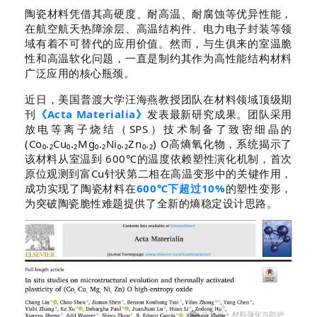
陶瓷材料凭借其高硬度、耐高温、耐腐蚀等优异性能，
在航空航天热障涂层、高温结构件、电力电子封装等领
域有着不可替代的应用价值。然而，与生俱来的室温脆
性和高温软化问题，一直是制约其作为高性能结构材料
广泛应用的核心瓶颈。
近日，美国普渡大学汪海燕教授团队在材料领域顶级期
刊
《Acta Materialia》
发表最新研究成果。团队采用
放电等离子烧结（SPS）技术制备了致密细晶的
(Co₀.₂Cu₀.₂Mg₀.₂Ni₀.₂Zn₀.₂) O高熵氧化物，系统揭示了
该材料从室温到 600℃的温度依赖塑性演化机制，首次
原位观测到富Cu针状第二相在高温变形中的关键作用，
成功实现了陶瓷材料在
600℃下超过10%
的塑性变形，
为突破陶瓷脆性难题提供了全新的熵稳定设计思路。