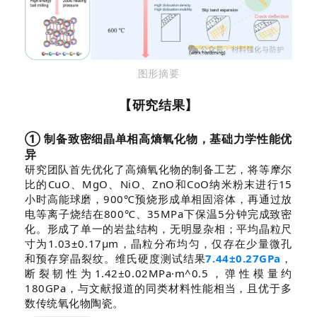
图形摘要
【研究结果】
① 制备致密细晶单相高熵氧化物，基础力学性能优
异
研究团队首先优化了高熵氧化物的制备工艺，将等摩尔
比的CuO、MgO、NiO、ZnO和CoO纳米粉末进行15
小时高能球磨，900℃预烧形成单相固溶体，再通过放
电等离子烧结在800℃、35MPa下保温5分钟完成致密
化。形成了单一的岩盐结构，无明显杂相；平均晶粒尺
寸为1.03±0.17μm，晶粒分布均匀，仅存在少量微孔
和预存穿晶裂纹。维氏硬度测试结果
7.44±0.27GPa
，
断裂韧性为1.42±0.02MPa·m^0.5，弹性模量约
180GPa，与文献报道的同类材料性能相当，且优于多
数传统氧化物陶瓷。