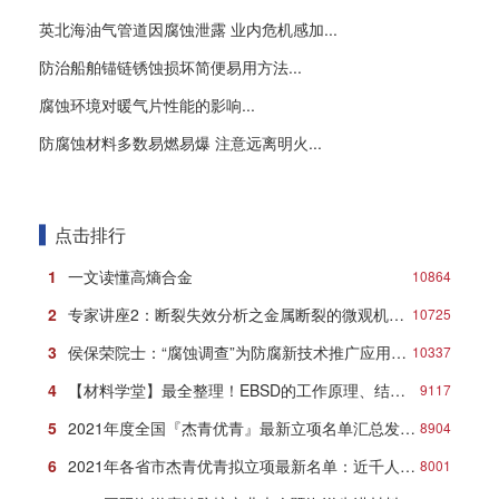
英北海油气管道因腐蚀泄露 业内危机感加...
防治船舶锚链锈蚀损坏简便易用方法...
腐蚀环境对暖气片性能的影响...
防腐蚀材料多数易燃易爆 注意远离明火...
点击排行
1
一文读懂高熵合金
10864
2
专家讲座2：断裂失效分析之金属断裂的微观机理与典型形貌
10725
3
侯保荣院士：“腐蚀调查”为防腐新技术推广应用打响第一炮
10337
4
【材料学堂】最全整理！EBSD的工作原理、结构、操作及分析方法！
9117
5
2021年度全国『杰青优青』最新立项名单汇总发布！
8904
6
2021年各省市杰青优青拟立项最新名单：近千人入选！
8001