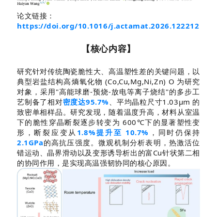
论文链接：
https://doi.org/10.1016/j.actamat.2026.122212
【核心内容】
研究针对传统陶瓷脆性大、高温塑性差的关键问题，以
典型岩盐结构高熵氧化物 (Co,Cu,Mg,Ni,Zn) O 为研究
对象，采用"高能球磨-预烧-放电等离子烧结"的多步工
艺制备了相对
密度达95.7%
、平均晶粒尺寸1.03μm 的
致密单相样品。研究发现，随着温度升高，材料从室温
下的脆性穿晶断裂逐步转变为 600℃下的显著塑性变
形，断裂应变从
1.8%提升至 10.7%
，同时仍保持
2.1GPa
的高抗压强度。微观机制分析表明，热激活位
错运动、晶界滑动以及变形诱导析出的富Cu针状第二相
的协同作用，是实现高温强韧协同的核心原因。