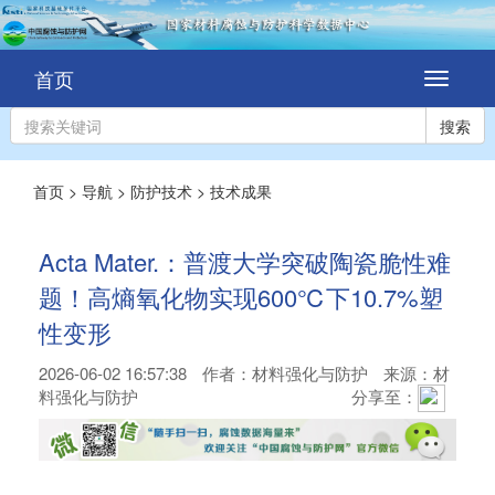
首页
切
换
导
搜索
航
首页
>
导航
>
防护技术
>
技术成果
Acta Mater.：普渡大学突破陶瓷脆性难
题！高熵氧化物实现600℃下10.7%塑
性变形
2026-06-02 16:57:38
作者：
材料强化与防护
来源：材
料强化与防护
分享至：