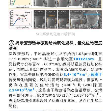
SPS高熵氧化物力学行为
③ 揭示变形诱导微观结构演化规律，量化位错密度
演变
室温变形后，平均晶粒尺寸从初始的1.03μm细化至
135±80nm；400℃时进一步细化至
103±23nm
，且
晶粒尺寸分布更窄；600℃时仍保持明显的晶粒细化特
征，同时出现低角度晶界，表明动态回复机制开始发挥
作用。室温变形后平均GND高达
3.4×10¹⁶/m²，远高于
传统氧化物陶瓷，说明尽管宏观表现为脆性，但微观上
仍存在显著的位错活动；400℃时GND降至
2.24×10¹⁶/m²
，这是由于热激活导致位错攀移、交滑
移和部分湮灭；600℃时GND回升至2.63×10¹⁶/m²，
表明位错增殖速率超过了动态回复速率，从而产生加工
硬化。