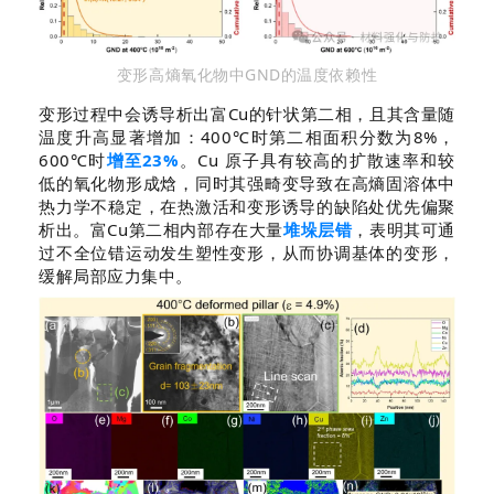
变形高熵氧化物中GND的温度依赖性
变形过程中会诱导析出富Cu的针状第二相，且其含量随
温度升高显著增加：400℃时第二相面积分数为8%，
600℃时
增至23%
。Cu 原子具有较高的扩散速率和较
低的氧化物形成焓，同时其强畸变导致在高熵固溶体中
热力学不稳定，在热激活和变形诱导的缺陷处优先偏聚
析出。富Cu第二相内部存在大量
堆垛层错
，表明其可通
过不全位错运动发生塑性变形，从而协调基体的变形，
缓解局部应力集中。