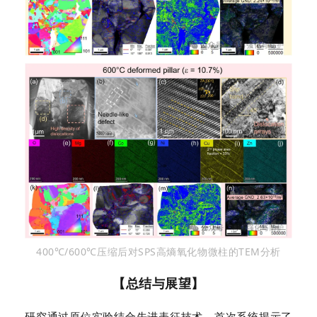
400℃/600
℃
压缩后对SPS
高熵氧化物
微柱的TEM分析
【总结与展望】
研究通过原位实验结合先进表征技术，首次系统揭示了