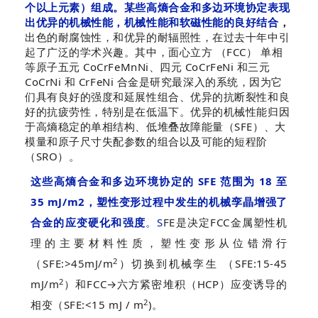
个以上元素）组成。某些高熵合金和多边环境协定表现
出优异的机械性能，机械性能和软磁性能的良好结合
，
出色的耐腐蚀性，和优异的耐辐照
性
，在过去十年中引
起了广泛的学术兴趣。其中，面心立方 （FCC） 单相
等原子五元 CoCrFeMnNi、四元 CoCrFeNi 和三元
CoCrNi 和 CrFeNi 合金是研究最深入的系统，因为它
们具有良好的强度和延展性组合、优异的
抗断裂性和
良
好的抗疲劳性，特别是在
低温
下。优异的机械性能归因
于高熵稳定的单相结构、低
堆叠故障能量
（SFE）、大
模量和原子尺寸失配参数的组合以及可能的短程阶
（SRO）。
这些高熵合金和多边环境协定的 SFE 范围为 18 至
35 mJ/m2，塑
性变形过程中发生的机械孪晶增强了
合金的应变硬化和强度
。S
FE是决定FCC金属塑性机
理的主要材料性质，塑性变形从
位错滑行
2
（SFE:>45mJ/m
）切换到机械孪生 （SFE:15-45
2
mJ/m
）和FCC→六方紧密堆积（HCP）应变诱导的
2
相变（SFE:<15 mJ / m
)。