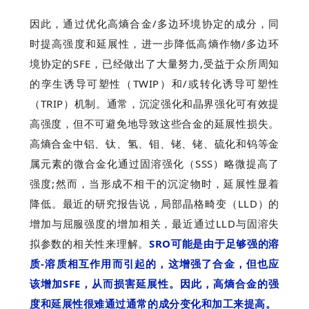
因此，通过优化高熵合金/多边环境协定的成分，同
时提高强度和延展性，进一步降低高熵作物/多边环
境协定的SFE，已经做出了大量努力,受益于众所周知
的孪生诱导可塑性（TWIP）和/或转化诱导可塑性
（TRIP）机制。通常，沉淀强化和晶界强化可有效提
高强度，但不可避免地导致这些合金的延展性损失。
高熵合金中铝、钛、氢、钼、铑、铑、硫化和钨等金
属元素的微合金化通过固溶强化（SSS）略微提高了
强度;然而，当形成不相干的沉淀物时，延展性显着
降低。最近的研究报告说，局部
晶格畸变
（LLD）的
增加与屈服强度的增加相关，最近通过LLD与固溶失
拟参数的相关性来理解。
SRO可能是由于足够强的溶
质-溶质相互作用而引起的，这增强了合金，但也应
该增加SFE，从而损害延展性。因此，高熵合金的强
度和延展性很难通过通常的成分变化和加工来提高。