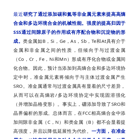
最近
研究了通过添加碳和氮等非金属元素来提高高熵
合金和多边环境合金的机械性能。强度的提高归因于
SSS通过间隙原子的作用或有序配合物和沉淀物的形
成。
类金属如B，Si，Ge，As，Sb，Te和At具有介于
金属和非金属之间的性质，但倾向于与过渡金属
（Co，Cr，Fe，Ni和Mn）形成有序化合物或
金属间
化合物
。因此，预计当添加到高熵合金和多边环境协
定中时，准金属元素将倾向于与主体过渡金属产生
SRO。准金属通常与过渡金属具有显着的尺寸差异，
从而可以在高熵岩/多边环境协定中实现固溶强化
（并增加晶格变形）。事实上，硼添加导致了SRO和
晶界偏析的形成。总体而言，在FCC相高熵合金中添
加间隙非金属（C，N）和类金属（B）都不会显着提
高强度，并且以降低延展性为代价。
一方面，在准金