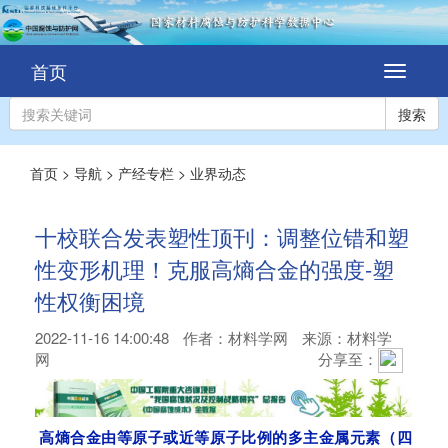
首页
切
换
导
搜索
航
首页
>
导航
>
产经专栏
>
业界动态
十校联合发表塑性顶刊：调整位错和塑
性变形机理！克服高熵合金的强度-塑
性权衡困境
2022-11-16 14:00:48
作者：
材料学网
来源：材料学
网
分享至：
高熵合金由等原子或近等原子比例的多主金属元素（四