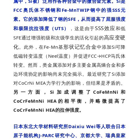
属中，Si被广泛用作各种合金中的
微合金元素。Si是
FCC奥氏体不锈钢和Fe-MnTWIP钢中的强SSS元
素
。它的添加降低了钢的SFE，从而提高了屈服强度
SSS效应
和极限
抗拉强度（UTS）
，这是由于
和低
高应变硬
SFE通过增强初级和次级孪生的活化引起的
化
形状记忆合金
。此外，在Fe-Mn基
中添加Si可降
低磁转变温度（Neel温度）并促进FCC→HCP马氏体
转变。然而，类金属添加对多主要金属高熵合金和多
边环境协定的影响尚未完全揭示。最近研究了Si添加
对CoCrNi MEA力学行为的影响，但结果是矛盾的。
另一方面，Si加成调整了CoFeMnNi和
CoCrFeMnNi HEA的相平衡，并略微提高了
CoCrFeMnNi HEA的拉伸强度。
日本东北大学材料研究所Daixiu Wei等人联合日本
原子能机构J-PARC研究中心、京都大学、瑞典皇家