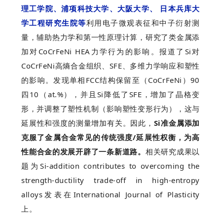
理工学院、浦项科技大学、大阪大学、 日本兵库大
学工程研究生院等
利用电子微观表征和中子衍射测
量，辅助热力学和第一性原理计算，研究了类金属添
加对CoCrFeNi HEA力学行为的影响。报道了Si对
CoCrFeNi高熵合金组织、SFE、多维力学响应和塑性
的影响。发现单相FCC结构保留至（CoCrFeNi）90
四10（at.%），并且Si降低了SFE，增加了晶格变
形，并调整了塑性机制（影响塑性变形行为），这与
延展性和强度的测量增加有关。因此，
Si准金属添加
克服了金属合金常见的传统强度/延展性权衡，为高
性能
合金的发展开辟了一条新道路。
相关研究成果以
题为Si-addition contributes to overcoming the
strength-ductility trade-off in high-entropy
alloys发表在International Journal of Plasticity
上。