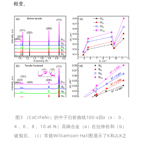
相变。
图3 （CoCrFeNi）的中子衍射曲线100-x四x（x：
0，
4， 6， 8， 10 at.%）高熵合金（a）在拉伸前和（b）
破裂后。
（c）常规Williamson-Hall图显示了K和△K之