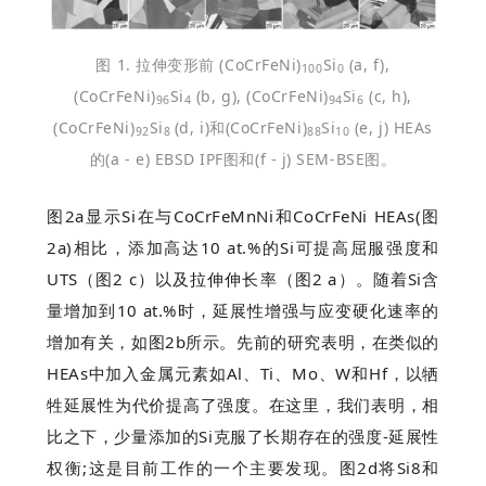
图 1. 拉伸变形前 (CoCrFeNi)
Si
(a, f),
100
0
(CoCrFeNi)
Si
(b, g), (CoCrFeNi)
Si
(c, h),
96
4
94
6
(CoCrFeNi)
Si
(d, i)和(CoCrFeNi)
Si
(e, j) HEAs
92
8
88
10
的(a - e) EBSD IPF图和(f - j) SEM-BSE图。
图2a显示Si在与CoCrFeMnNi和CoCrFeNi HEAs(图
2a)相比，添加高达10 at.%的Si可提高屈服强度和
UTS
（图2 c）以及拉伸伸长率（
图2
a）。随着Si含
量增加到10 at.%时，延展性增强与应变硬化速率的
增加有关，如图2b所示。先前的研究表明，在类似的
HEAs中加入金属元素如Al、Ti、Mo、W和Hf，以牺
牲延展性为代价提高了强度。在这里，我们表明，相
比之下，少量添加的Si克服了长期存在的强度-延展性
权衡;这是目前工作的一个主要发现。图2d将Si8和