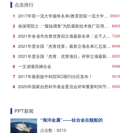
点击排行
1
2017年双一流大学最终名单(教育部双一流大学名单)
35651
2
侯保荣院士：“腐蚀调查”为防腐新技术推广应用打响第一炮
8663
3
2021年各省市杰青优青拟立项最新名单：近千人入选！
7326
4
2021年度全国『杰青优青』最新立项名单汇总发布！
6949
5
2021年度全国『杰青、优青项目』评审立项最新名单
6520
6
一文读懂高熵合金
5998
7
2017年最新版中科院SCI期刊分区发布！
5918
8
2020年国家自然科学基金委员会评审重要时间节点安排
5652
PPT新闻
“海洋金属”——钛合金在舰船的
点击数：8210