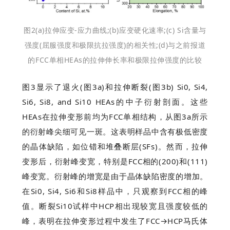
图2(a)拉伸应变-应力曲线;(b)应变硬化速率;(c) Si含量与
强度(屈服强度和极限抗拉强度)的相关性;(d)与之前报道
的FCC单相HEAs的拉伸伸长率和极限拉伸强度的比较
图3显示了退火(图3a)和拉伸断裂(图3b) Si0, Si4,
Si6, Si8, and Si10 HEAs的中子衍射剖面。这些
HEAs在拉伸变形前均为FCC单相结构，从图3a所示
的衍射峰尖细可见一斑。这表明样品中含有极低密度
的晶体缺陷，如位错和堆叠断层(SFs)。然而，拉伸
变形后，衍射峰变宽，特别是FCC相的(200)和(111)
峰变宽。衍射峰的增宽是由于晶体缺陷密度的增加。
在Si0, Si4, Si6和Si8样品中，只观察到FCC相的峰
值。断裂Si10试样中HCP相出现较宽且强度较低的
峰，表明在拉伸变形过程中发生了FCC→HCP马氏体