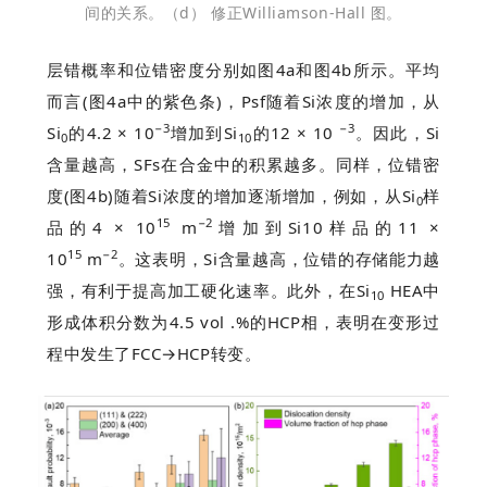
间的关系。
（d） 修正Williamson-Hall 图。
层错概率和位错密度分别如图4a和图4b所示。平均
而言(图4a中的紫色条)，Psf随着Si浓度的增加，从
−3
−3
Si
的4.2 × 10
增加到Si
的12 × 10
。因此，Si
0
10
含量越高，SFs在合金中的积累越多。同样，位错密
度(图4b)随着Si浓度的增加逐渐增加，例如，从Si
样
0
15
−2
品的4 × 10
m
增加到Si10样品的11 ×
15
−2
10
m
。这表明，Si含量越高，位错的存储能力越
强，有利于提高加工硬化速率。此外，在Si
HEA中
10
形成体积分数为4.5 vol .%的HCP相，表明在变形过
程中发生了FCC→HCP转变。