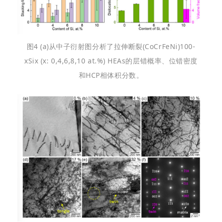
图4 (a)从中子衍
射图分析了拉伸断裂(CoCrFeNi)
100-
x
Si
x
(x: 0,4,6,8,10 at.%) HEAs的层错概率、位错密度
和HCP相体积分数。