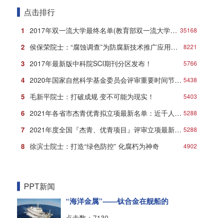
点击排行
1
2017年双一流大学最终名单(教育部双一流大学名单)
35168
2
侯保荣院士：“腐蚀调查”为防腐新技术推广应用打响第一炮
8221
3
2017年最新版中科院SCI期刊分区发布！
5766
4
2020年国家自然科学基金委员会评审重要时间节点安排
5438
5
毛新平院士：打破成规 变不可能为现实！
5403
6
2021年各省市杰青优青拟立项最新名单：近千人入选！
5288
7
2021年度全国『杰青、优青项目』评审立项最新名单
5288
8
徐滨士院士：打造“绿色防控” 化腐朽为神奇
4902
PPT新闻
“海洋金属”——钛合金在舰船的
点击数：7130