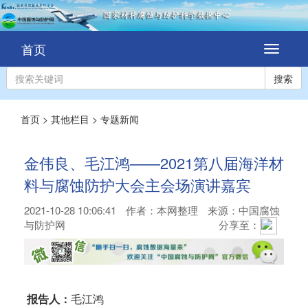
首页
切
换
导
搜索
航
首页
>
其他栏目
>
专题新闻
金伟良、毛江鸿——2021第八届海洋材
料与腐蚀防护大会主会场演讲嘉宾
2021-10-28 10:06:41
作者：
本网整理
来源：中国腐蚀
与防护网
分享至：
报告人：
毛江鸿