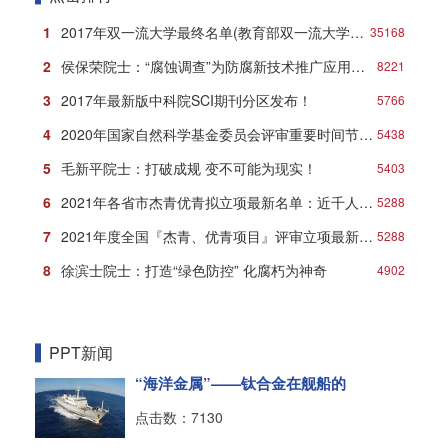
1
2017年双一流大学最终名单(教育部双一流大学名单)
35168
2
侯保荣院士：“腐蚀调查”为防腐新技术推广应用打响第一炮
8221
3
2017年最新版中科院SCI期刊分区发布！
5766
4
2020年国家自然科学基金委员会评审重要时间节点安排
5438
5
毛新平院士：打破成规 变不可能为现实！
5403
6
2021年各省市杰青优青拟立项最新名单：近千人入选！
5288
7
2021年度全国『杰青、优青项目』评审立项最新名单
5288
8
徐滨士院士：打造“绿色防控” 化腐朽为神奇
4902
PPT新闻
“海洋金属”——钛合金在舰船的
点击数：7130