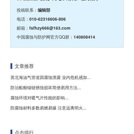
投稿联系：
编辑部
电话：
010-62316606-806
邮箱：
fsfhzy666@163.com
中国腐蚀与防护网官方QQ群：
140808414
文章推荐
英北海油气管道因腐蚀泄露 业内危机感加...
防治船舶锚链锈蚀损坏简便易用方法...
腐蚀环境对暖气片性能的影响...
防腐蚀材料多数易燃易爆 注意远离明火...
点击排行