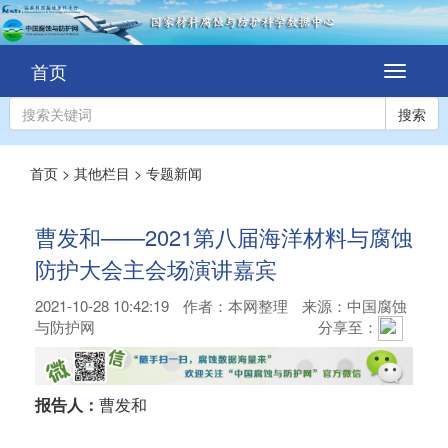
首页
切
换
导
搜索
航
首页
>
其他栏目
>
专题新闻
曹发和——2021第八届海洋材料与腐蚀
防护大会主会场演讲嘉宾
2021-10-28 10:42:19
作者：
本网整理
来源：中国腐蚀
与防护网
分享至：
报告人：
曹发和