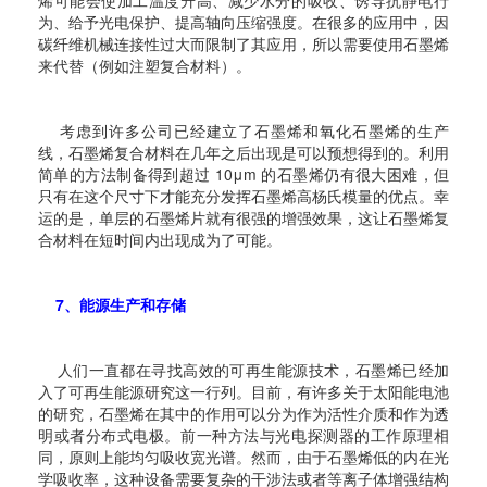
烯可能会使加工温度升高、减少水分的吸收、诱导抗静电行
为、给予光电保护、提高轴向压缩强度。在很多的应用中，因
碳纤维机械连接性过大而限制了其应用，所以需要使用石墨烯
来代替（例如注塑复合材料）。
考虑到许多公司已经建立了石墨烯和氧化石墨烯的生产
线，石墨烯复合材料在几年之后出现是可以预想得到的。
利用
简单的方法制备得到超过 10μm 的石墨烯仍有很大困难，但
只有在这个尺寸下才能充分发挥石墨烯高杨氏模量的优点。幸
运的是，单层的石墨烯片就有很强的增强效果，这让石墨烯复
合材料在短时间内出现成为了可能。
7、能源生产和存储
人们一直都在寻找高效的可再生能源技术，石墨烯已经加
入了可再生能源研究这一行列。目前，有许多关于太阳能电池
的研究，石墨烯在其中的作用可以分为作为活性介质和作为透
明或者分布式电极。前一种方法与光电探测器的工作原理相
同，原则上能均匀吸收宽光谱。然而，由于石墨烯低的内在光
学吸收率，这种设备需要复杂的干涉法或者等离子体增强结构