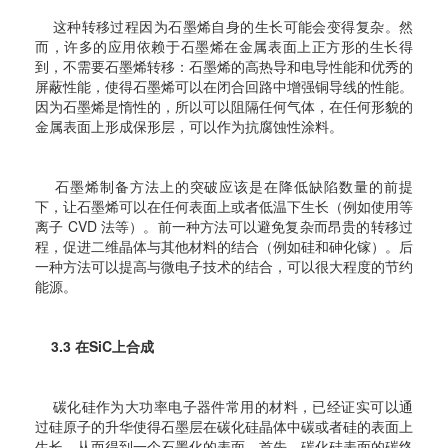
这种转移过程因为石墨烯自身的生长可能会变得复杂。然
而，许多的应用依赖于石墨烯在金属表面上正方形的生长得
到，不需要石墨烯转移：石墨烯的高热导和电导性能和优秀的
屏蔽性能，使得石墨烯可以在闭合回路中增强铜导线的性能。
因为石墨烯是惰性的，所以可以阻隔任何气体，在任何形貌的
金属表面上形成保形层，可以作为抗腐蚀性涂料。
石墨烯制备方法上的突破应该是在降低缺陷数量的前提
下，让石墨烯可以在任何表面上或者低温下生长（例如使用等
离子 CVD 法等）。前一种方法可以避免复杂而昂贵的转移过
程，促进二维晶体与其他材料的结合（例如硅和砷化镓）。后
一种方法可以提高与微电子技术的结合，可以很大程度的节约
能源。
3.3 在SiC上合成
碳化硅作为大功率电子器件常用的材料，已经证实可以通
过硅原子的升华使得石墨层在碳化硅晶体中碳或者硅的表面上
生长，从而得到一个石墨化的表面。首先，碳化硅表面的碳终