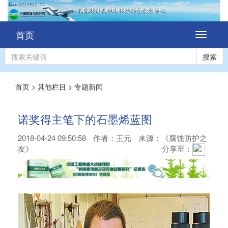
首页
切
换
导
搜索
航
首页
>
其他栏目
>
专题新闻
诺奖得主笔下的石墨烯蓝图
2018-04-24 09:50:58
作者：
王元
来源：《腐蚀防护之
友》
分享至：