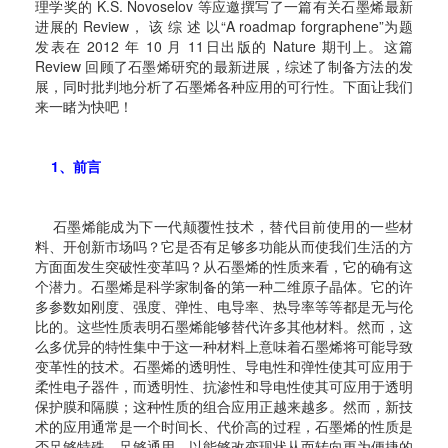
理学奖的 K.S. Novoselov 等应邀撰写了一篇有关石墨烯最新
进展的 Review， 该 综 述 以“A roadmap forgraphene”为题
发表在 2012 年 10 月 11日出版的 Nature 期刊上。这篇
Review 回顾了石墨烯研究的最新进展，综述了制备方法的发
展，同时批判地分析了石墨烯各种应用的可行性。下面让我们
来一睹为快吧！
1、前言
石墨烯能成为下一代颠覆性技术，替代目前使用的一些材
料、开创新市场吗？它是否有足够多功能从而使我们生活的方
方面面发生突破性变革吗？从石墨烯的性质来看，它的确有这
个潜力。石墨烯是科学家制备的第一种二维原子晶体。它的许
多参数如刚度、强度、弹性、电导率、热导率等等都是无与伦
比的。这些性质表明石墨烯能够替代许多其他材料。然而，这
么多优异的特性集中于这一种材料上意味着石墨烯将可能导致
变革性的技术。石墨烯的透明性、导电性和弹性使其可应用于
柔性电子器件，而透明性、抗渗性和导电性使其可应用于透明
保护膜和隔膜；这种性质的组合应用正越来越多。然而，新技
术的应用通常是一个时间长、代价高的过程，石墨烯的性质是
否足够特殊，足够通用，以能够改变现状从而转向更为便捷的