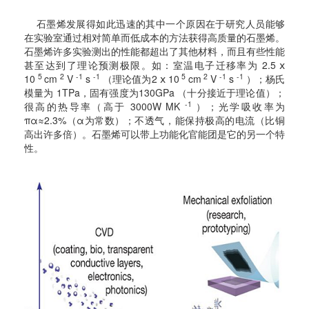
石墨烯发展得如此迅速的其中一个原因在于研究人员能够
在实验室通过相对简单而低成本的方法获得高质量的石墨烯。
石墨烯许多实验测出的性能都超出了其他材料，而且有些性能
甚至达到了理论预测极限。如：室温电子迁移率为 2.5 ⅹ
5
2
-1
-1
5
2
-1
-1
10
cm
V
s
（理论值为2 ⅹ 10
cm
V
s
）；杨氏
模量为 1TPa，固有强度为130GPa （十分接近于理论值）；
-1
很高的热导率（高于 3000W MK
）；光学吸收率为
πα≈2.3%（α为常数）；不透气，能保持极高的电流（比铜
高出许多倍）。石墨烯可以带上功能化官能团是它的另一个特
性。