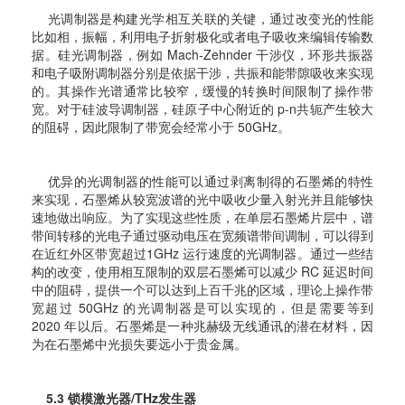
光调制器是构建光学相互关联的关键，通过改变光的性能
比如相，振幅，利用电子折射极化或者电子吸收来编辑传输数
据。硅光调制器，例如 Mach-Zehnder 干涉仪，环形共振器
和电子吸附调制器分别是依据干涉，共振和能带隙吸收来实现
的。其操作光谱通常比较窄，缓慢的转换时间限制了操作带
宽。对于硅波导调制器，硅原子中心附近的 p-n共轭产生较大
的阻碍，因此限制了带宽会经常小于 50GHz。
优异的光调制器的性能可以通过剥离制得的石墨烯的特性
来实现，石墨烯从较宽波谱的光中吸收少量入射光并且能够快
速地做出响应。为了实现这些性质，在单层石墨烯片层中，谱
带间转移的光电子通
过驱动电压在宽频谱带间调制，可以得到
在近红外区带宽超过1GHz 运行速度的光调制器。通过一些结
构的改变，使用相互限制的双层石墨烯可以减少 RC 延迟时间
中的阻碍，提供一个可以达到上百千兆的区域，理论上操作带
宽超过 50GHz 的光调制器是可以实现的，但是需要等到
2020 年以后。
石墨烯是一种兆赫级无线通讯的潜在材料，因
为在石墨烯中光损失要远小于贵金属。
5.3 锁模激光器/THz发生器