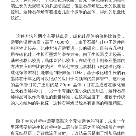
端生长为无规取向的多层结晶层，但是石墨烯层生长的数量被
控制。这种石墨烯有着接近几百个微米的晶体，得到的质量比
较好。
这种方法的两个主要缺点是，碳化硅晶体的价格比较贵，
需要的温度较高（高于 1000℃），由于石墨与硅电子器件的
相容性比较差。此种方法还需要进一步的研究，目前有几种利
用在碳化硅上生长石墨烯的潜在方法。由于生长温度比较高，
基材价格比较贵，晶体直径比较小，在碳化硅上制备石墨烯的
方法在应用中比较受限。当第七主族元素材料（例如砷化镓，
碳化镓等材料）能够达到极限值 1THz，基于碳化硅生长的石
墨烯在十年之内可以很好的应用于高频率的晶体管中。这种短
的晶体管目前广泛用的是 20μm 晶体（目前是通过在碳化硅
生长石墨烯得到）。另一个有趣的但小众的应用是，这种石墨
烯样品可以作为电阻的测量标准，在较高温度下，相较于传统
的六方结构的砷化镓，这种石墨烯已经具有更高的电阻精度。
除了生长过程中需要高温这个无法避免的问题，未来十年
里还需要解决生长过程中第二层与第三层之间的边缘所产生的
多元结晶层（导致载流子散射），该结晶层是由于增加晶体的