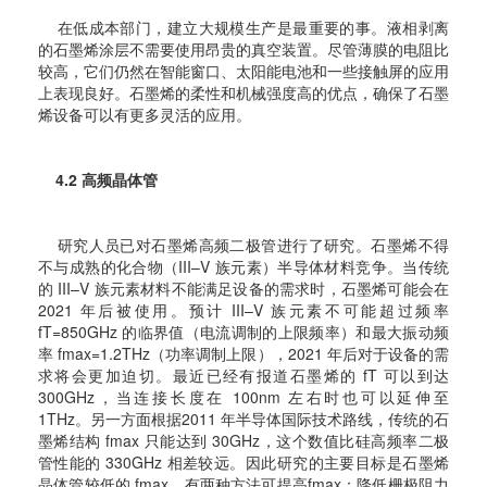
在低成本部门，建立大规模生产是最重要的事。液相剥离
的石墨烯涂层不需要使用昂贵的真空装置。尽管薄膜的电阻比
较高，它们仍然在智能窗口、太阳能电池和一些接触屏的应用
上表现良好。石墨烯的柔性和机械强度高的优点，确保了石墨
烯设备可以有更多灵活的应用。
4.2 高频晶体管
研究人员已对石墨烯高频二极管进行了研究。石墨烯不得
不与成熟的化合物（III–V 族元素）半导体材料竞争。当传统
的 III–V 族元素材料不能满足设备的需求时，石墨烯可能会在
2021 年后被使用。预计 III–V 族元素不可能超过频率
fT=850GHz 的临界值（电流调制的上限频率）和最大振动频
率 fmax=1.2THz（功率调制上限），2021 年后对于设备的需
求将会更加迫切。最近已经有报道石墨烯的 fT 可以到达
300GHz，当连接长度在 100nm 左右时也可以延伸至
1THz。另一方面根据2011 年半导体国际技术路线，传统的石
墨烯结构 fmax 只能达到 30GHz，这个数值比硅高频率二极
管性能的 330GHz 相差较远。因此研究的主要目标是石墨烯
晶体管较低的 fmax。有两种方法可提高fmax：降低栅极阻力