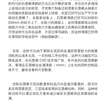
积均匀的石墨烯薄膜的方法正在不断的发展，并且在许多领域
上表现出很大的前景。尽管整个制备过程需要石墨烯从铜基片
向绝缘的表面或者其他基材上转移，但是已经可以生产平方米
级的石墨烯了。在最新设备上，石墨烯薄膜已经可以转移到
200mm 的硅片上了。在较小的规模上，这些薄膜展现出的转
移能力与在二氧化硅和六方氮化硼基材上剥离的石墨烯相同。
尽管这种方法存在晶界、片层过厚等缺陷，但这种薄膜已经用
在透明的导电涂层中（例如接触屏）。
目前，这种方法由于要除去底层的金属层需要较大的能量
消耗所以成本太高。一旦转移工序合理化，这种方法确实可以
降低成本。在石墨烯 CVD 技术推广前，有许多的问题需要解
决。要满足石墨烯在金属薄膜（10nm）上生长的同时控制晶
体尺寸、掺杂含量和片层数量。
控制石墨烯片层的数量和结晶方向是最为重要的，因为许
多应用需要双层、三层或者更厚的石墨烯结构。同时，这种转
移过程可以通过优化方案来减少破坏石墨烯和还原腐蚀的金
属。