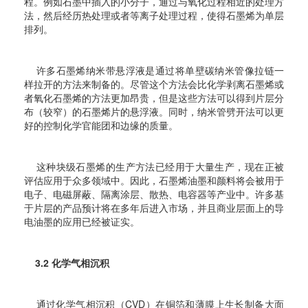
程。例如石墨中插入的小分子，通过与氧化过程相近的处理方
法，然后经历热处理或者等离子处理过程，使得石墨烯为单层
排列。
许多石墨烯纳米带悬浮液是通过将单壁碳纳米管像拉链一
样拉开的方法来制备的。尽管这个方法会比化学剥离石墨烯或
者氧化石墨烯的方法更加昂贵，但是这些方法可以得到片层分
布（较窄）的石墨烯片的悬浮液。同时，纳米管劈开法可以更
好的控制化学官能团和边缘的质量。
这种块级石墨烯的生产方法已经用于大量生产，现在正被
评估应用于众多领域中。因此，石墨烯油墨和颜料将会被用于
电子、电磁屏蔽、隔离涂层、散热、电容器等产业中。许多基
于片层的产品预计将在多年后进入市场，并且商业层面上的导
电油墨的应用已经被证实。
3.2 化学气相沉积
通过化学气相沉积（CVD）在铜箔和薄膜上生长制备大面