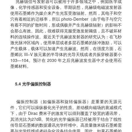
兆赫级信号发射器可以被用于许多领域之中，例如医学成
像，化学传感器和安全设备。早期设想，兆赫级电磁波发射器
使用石墨烯作为媒介来产生光泵受激辐射。然而，其电子和空
穴有着相近的迁移率，所以 photo-Dember（由于电子与空穴
有着不同的扩散时间，形成偶极并产生兆赫级辐射）的影响不
会那么有效。因此，很难获得克服受激发射阈值，且不破坏材
料的连续操作波。最近关于兆赫波发射器的研究认为：在飞秒
激光脉冲区域内，使用单层或者多层石墨烯的脉冲激励，可以
产生载体，载体可以加速产生兆赫波。然而，在强度方面，石
墨烯比 III–V 族元素的半导体的光导天线或者共振穿梭器要小
103—104。预计在 2030 年之后兆赫波发生器中才会使用石
墨烯材料。
5.4 光学偏振控制器
偏振控制器（如偏振器和旋转偏振器）是重要的无源元
件，它们可以操纵极化光子的性质。差动横向磁场的衰减模式
下，由于 Dirac 费米子的激发可以得到覆盖了较宽的通讯带，
其消光比为27dB。简化的光学偏振器已经被用于结合了线性
传导层石墨烯的数据通讯光学纤维中。高质量微米级石墨烯需
要与光学纤维或者硅杂化设备结合使用。因此，如果石墨烯的