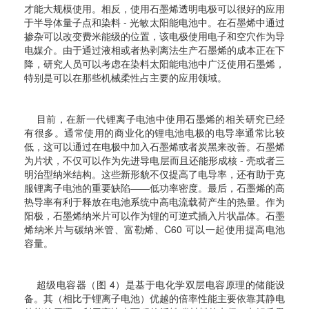
才能大规模使用。相反，使用石墨烯透明电极可以很好的应用
于半导体量子点和染料 - 光敏太阳能电池中。在石墨烯中通过
掺杂可以改变费米能级的位置，该电极使用电子和空穴作为导
电媒介。由于通过液相或者热剥离法生产石墨烯的成本正在下
降，研究人员可以考虑在染料太阳能电池中广泛使用石墨烯，
特别是可以在那些机械柔性占主要的应用领域。
目前，在新一代锂离子电池中使用石墨烯的相关研究已经
有很多。通常使用的商业化的锂电池电极的电导率通常比较
低，这可以通过在电极中加入石墨烯或者炭黑来改善。石墨烯
为片状，不仅可以作为先进导电层而且还能形成核 - 壳或者三
明治型纳米结构。这些新形貌不仅提高了电导率，还有助于克
服锂离子电池的重要缺陷——低功率密度。最后，石墨烯的高
热导率有利于释放在电池系统中高电流载荷产生的热量。作为
阳极，石墨烯纳米片可以作为锂的可逆式插入片状晶体。石墨
烯纳米片与碳纳米管、富勒烯、C60 可以一起使用提高电池
容量。
超级电容器（图 4）是基于电化学双层电容原理的储能设
备。其（相比于锂离子电池）优越的倍率性能主要依靠其静电