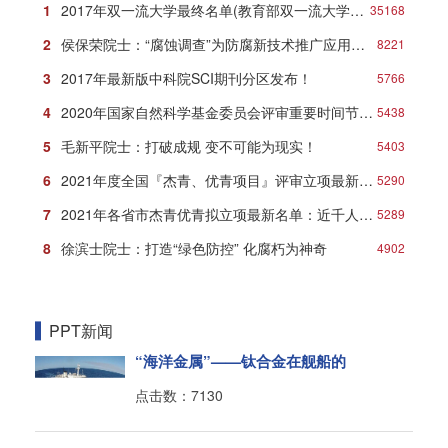
1
2017年双一流大学最终名单(教育部双一流大学名单)
35168
2
侯保荣院士：“腐蚀调查”为防腐新技术推广应用打响第一炮
8221
3
2017年最新版中科院SCI期刊分区发布！
5766
4
2020年国家自然科学基金委员会评审重要时间节点安排
5438
5
毛新平院士：打破成规 变不可能为现实！
5403
6
2021年度全国『杰青、优青项目』评审立项最新名单
5290
7
2021年各省市杰青优青拟立项最新名单：近千人入选！
5289
8
徐滨士院士：打造“绿色防控” 化腐朽为神奇
4902
PPT新闻
“海洋金属”——钛合金在舰船的
点击数：7130