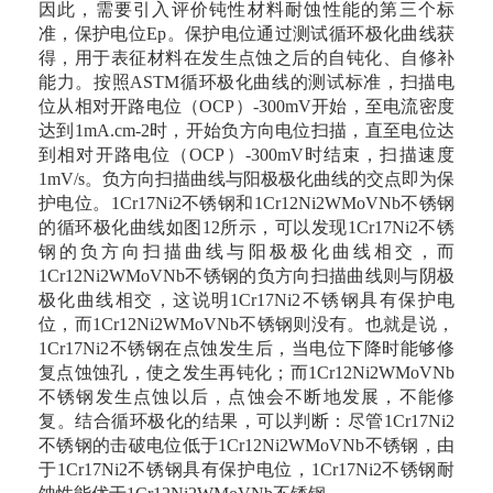
因此，需要引入评价钝性材料耐蚀性能的第三个标
准，保护电位Ep。保护电位通过测试循环极化曲线获
得，用于表征材料在发生点蚀之后的自钝化、自修补
能力。按照ASTM循环极化曲线的测试标准，扫描电
位从相对开路电位（OCP）-300mV开始，至电流密度
达到1mA.cm-2时，开始负方向电位扫描，直至电位达
到相对开路电位（OCP）-300mV时结束，扫描速度
1mV/s。负方向扫描曲线与阳极极化曲线的交点即为保
护电位。1Cr17Ni2不锈钢和1Cr12Ni2WMoVNb不锈钢
的循环极化曲线如图12所示，可以发现1Cr17Ni2不锈
钢的负方向扫描曲线与阳极极化曲线相交，而
1Cr12Ni2WMoVNb不锈钢的负方向扫描曲线则与阴极
极化曲线相交，这说明1Cr17Ni2不锈钢具有保护电
位，而1Cr12Ni2WMoVNb不锈钢则没有。也就是说，
1Cr17Ni2不锈钢在点蚀发生后，当电位下降时能够修
复点蚀蚀孔，使之发生再钝化；而1Cr12Ni2WMoVNb
不锈钢发生点蚀以后，点蚀会不断地发展，不能修
复。结合循环极化的结果，可以判断：尽管1Cr17Ni2
不锈钢的击破电位低于1Cr12Ni2WMoVNb不锈钢，由
于1Cr17Ni2不锈钢具有保护电位，1Cr17Ni2不锈钢耐