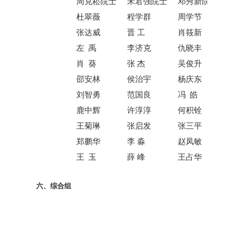
周克崧院士
宋君强院士
邓秀新院士
杜翠薇
程学群
周学节
张达威
晋 工
肖筱新
左 禹
李济克
仇晓丰
肖 葵
张 杰
吴俊升
邵安林
侯治宇
杨庆东
刘智勇
范国良
冯 皓
鹿中辉
许淳淳
何积铨
王菊琳
张启发
张三平
郑鹏华
李 淼
赵凤敏
王 玉
薛 峰
王占华
六、综合组