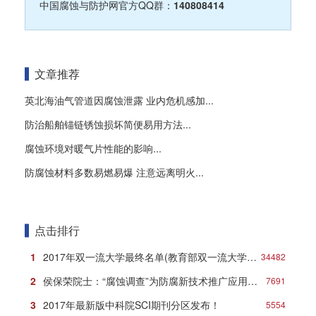
中国腐蚀与防护网官方QQ群：
140808414
文章推荐
英北海油气管道因腐蚀泄露 业内危机感加...
防治船舶锚链锈蚀损坏简便易用方法...
腐蚀环境对暖气片性能的影响...
防腐蚀材料多数易燃易爆 注意远离明火...
点击排行
1
2017年双一流大学最终名单(教育部双一流大学名单)
34482
2
侯保荣院士：“腐蚀调查”为防腐新技术推广应用打响第一炮
7691
3
2017年最新版中科院SCI期刊分区发布！
5554