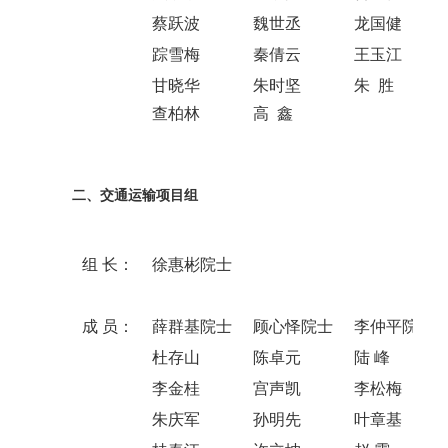
蔡跃波
魏世丞
龙国健
踪雪梅
秦倩云
王玉江
甘晓华
朱时坚
朱 胜
查柏林
高 鑫
二、交通运输项目组
组 长：
徐惠彬院士
成 员：
薛群基院士
顾心怿院士
李仲平院士
杜存山
陈卓元
陆 峰
李金桂
宫声凯
李松梅
朱庆军
孙明先
叶章基