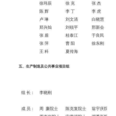
徐玮辰
徐 克
张 杰
陈 辉
李 丁
李 虎
卢 琳
刘文清
白晓慧
郑兴灿
刘锐平
邢新会
张 盾
桂泰江
于良民
张 萍
曹 阳
徐东刚
王 科
夏传海
五、生产制造及公共事业项目组
组 长：
李晓刚
成 员：
周 廉院士
陈克复院士
翁宇庆院士