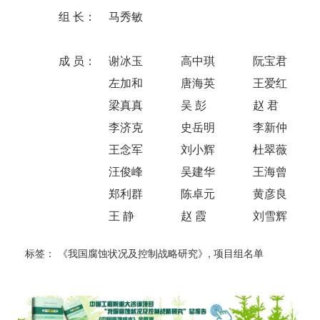
组 长：
马秀敏
成 员：
谢冰玉
高中琪
阮宝君
左加和
唐海英
王爱红
梁真真
吴 彭
赵 君
李济克
史岳明
李新仲
王念军
刘小辉
杜翠薇
汪俊峰
吴建华
王海曾
郑利群
陈卓元
黄彦良
王 静
赵 霞
刘雪辉
标签：
《我国腐蚀状况及控制战略研究》
,
项目组名单