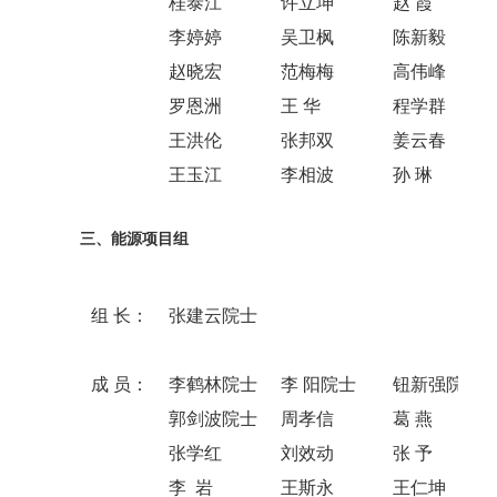
桂泰江
许立坤
赵 霞
李婷婷
吴卫枫
陈新毅
赵晓宏
范梅梅
高伟峰
罗恩洲
王 华
程学群
王洪伦
张邦双
姜云春
王玉江
李相波
孙 琳
三、能源项目组
组 长：
张建云院士
成 员：
李鹤林院士
李 阳院士
钮新强院士
郭剑波院士
周孝信
葛 燕
张学红
刘效动
张 予
李 岩
王斯永
王仁坤