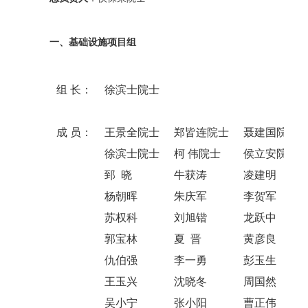
一、基础设施项目组
组 长：
徐滨士院士
成 员：
王景全院士
郑皆连院士
聂建国院士
徐滨士院士
柯 伟院士
侯立安院士
郅 晓
牛获涛
凌建明
杨朝晖
朱庆军
李贺军
苏权科
刘旭锴
龙跃中
郭宝林
夏 晋
黄彦良
仇伯强
李一勇
彭玉生
王玉兴
沈晓冬
周国然
吴小宁
张小阳
曹正伟