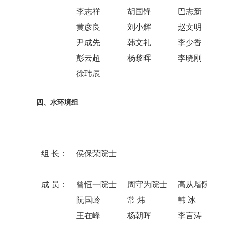
李志祥
胡国锋
巴志新
黄彦良
刘小辉
赵文明
尹成先
韩文礼
李少香
彭云超
杨黎晖
李晓刚
徐玮辰
四、水环境组
组 长：
侯保荣院士
成 员：
曾恒一院士
周守为院士
高从堦院士
阮国岭
常 炜
韩 冰
王在峰
杨朝晖
李言涛