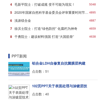
4
毛新平院士：打破成规 变不可能为现实！
5048
5
2020年国家自然科学基金委员会评审重要时间节点安排
4895
6
浅谈镁合金
4887
7
徐滨士院士：打造“绿色防控” 化腐朽为神奇
4659
8
干勇院士：建设材料强国 打造“大国筋骨”
4638
PPT新闻
铝合金LDH自修复自抗菌膜层构建
点击数：51
102页PPT关于表面处理与涂镀层技
点击数：40