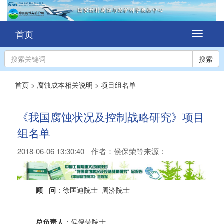
首页
切
换
导
搜索
航
首页
>
腐蚀成本相关说明
>
项目组名单
《我国腐蚀状况及控制战略研究》项目
组名单
2018-06-06 13:30:40
作者：
侯保荣等
来源：
顾 问
：徐匡迪院士 周济院士
总负责人
：侯保荣院士