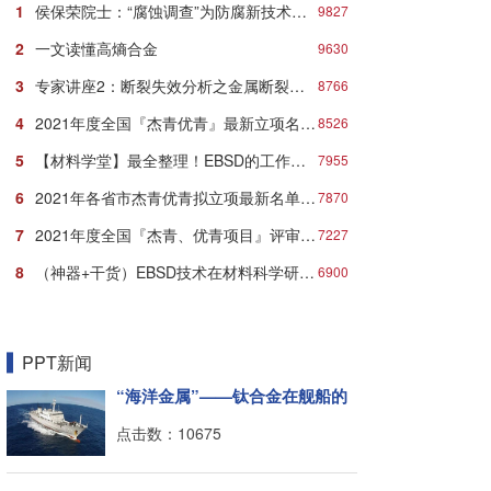
1
侯保荣院士：“腐蚀调查”为防腐新技术推广应用打响第一炮
9827
2
一文读懂高熵合金
9630
3
专家讲座2：断裂失效分析之金属断裂的微观机理与典型形貌
8766
4
2021年度全国『杰青优青』最新立项名单汇总发布！
8526
5
【材料学堂】最全整理！EBSD的工作原理、结构、操作及分析方法！
7955
6
2021年各省市杰青优青拟立项最新名单：近千人入选！
7870
7
2021年度全国『杰青、优青项目』评审立项最新名单
7227
8
（神器+干货）EBSD技术在材料科学研究中的妙用
6900
PPT新闻
“海洋金属”——钛合金在舰船的
点击数：10675