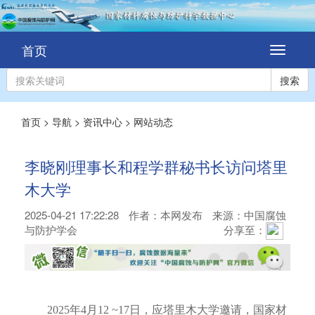
首页
切
换
导
搜索
航
首页
>
导航
>
资讯中心
>
网站动态
李晓刚理事长和程学群秘书长访问塔里
木大学
2025-04-21 17:22:28
作者：
本网发布
来源：中国腐蚀
与防护学会
分享至：
2025年4月12 ~17日，应塔里木大学邀请，国家材