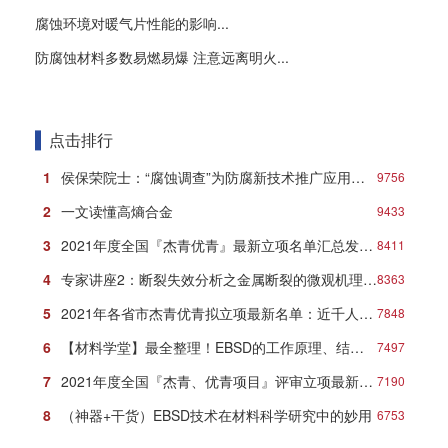
腐蚀环境对暖气片性能的影响...
防腐蚀材料多数易燃易爆 注意远离明火...
点击排行
1
侯保荣院士：“腐蚀调查”为防腐新技术推广应用打响第一炮
9756
2
一文读懂高熵合金
9433
3
2021年度全国『杰青优青』最新立项名单汇总发布！
8411
4
专家讲座2：断裂失效分析之金属断裂的微观机理与典型形貌
8363
5
2021年各省市杰青优青拟立项最新名单：近千人入选！
7848
6
【材料学堂】最全整理！EBSD的工作原理、结构、操作及分析方法！
7497
7
2021年度全国『杰青、优青项目』评审立项最新名单
7190
8
（神器+干货）EBSD技术在材料科学研究中的妙用
6753