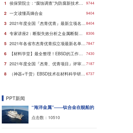
1
侯保荣院士：“腐蚀调查”为防腐新技术推广应用打响第一炮
9744
2
一文读懂高熵合金
9404
3
2021年度全国『杰青优青』最新立项名单汇总发布！
8404
4
专家讲座2：断裂失效分析之金属断裂的微观机理与典型形貌
8306
5
2021年各省市杰青优青拟立项最新名单：近千人入选！
7847
6
【材料学堂】最全整理！EBSD的工作原理、结构、操作及分析方法！
7430
7
2021年度全国『杰青、优青项目』评审立项最新名单
7187
8
（神器+干货）EBSD技术在材料科学研究中的妙用
6737
PPT新闻
“海洋金属”——钛合金在舰船的
点击数：10510