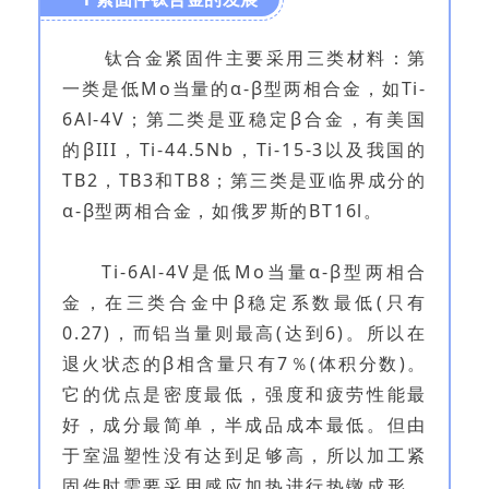
钛合金紧固件主要采用三类材料：第
一类是低Mo当量的α-β型两相合金，如Ti-
6Al-4V；第二类是亚稳定β合金，有美国
的βIII，Ti-44.5Nb，Ti-15-3以及我国的
TB2，TB3和TB8；第三类是亚临界成分的
α-β型两相合金，如俄罗斯的BT16l。
Ti-6Al-4V是低Mo当量α-β型两相合
金，在三类合金中β稳定系数最低(只有
0.27)，而铝当量则最高(达到6)。所以在
退火状态的β相含量只有7％(体积分数)。
它的优点是密度最低，强度和疲劳性能最
好，成分最简单，半成品成本最低。但由
于室温塑性没有达到足够高，所以加工紧
固件时需要采用感应加热进行热镦成形，