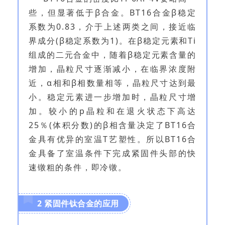
些，但显著低于β合金。BT16合金β稳定
系数为0.83，介于上述两类之间，接近临
界成分(β稳定系数为1)。在β稳定元素和Ti
组成的二元合金中，随着β稳定元素含量的
增加，晶粒尺寸逐渐减小，在临界浓度附
近，α相和β相数量相等，晶粒尺寸达到最
小。稳定元素进一步增加时，晶粒尺寸增
加。较小的p晶粒和在退火状态下高达
25％(体积分数)的β相含量决定了BT16合
金具有优异的室温T艺塑性。所以BT16合
金具备了室温条件下完成紧固件头部的快
速镦粗的条件，即冷镦。
2 紧固件钛合金的应用