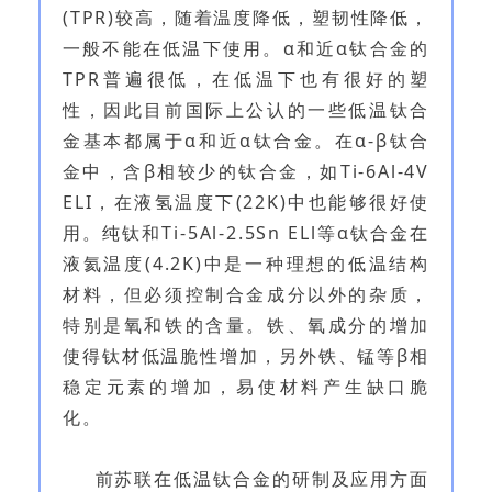
(TPR)较高，随着温度降低，塑韧性降低，
一般不能在低温下使用。α和近α钛合金的
TPR普遍很低，在低温下也有很好的塑
性，因此目前国际上公认的一些低温钛合
金基本都属于α和近α钛合金。在α-β钛合
金中，含β相较少的钛合金，如Ti-6Al-4V
ELI，在液氢温度下(22K)中也能够很好使
用。纯钛和Ti-5Al-2.5Sn ELl等α钛合金在
液氦温度(4.2K)中是一种理想的低温结构
材料，但必须控制合金成分以外的杂质，
特别是氧和铁的含量。铁、氧成分的增加
使得钛材低温脆性增加，另外铁、锰等β相
稳定元素的增加，易使材料产生缺口脆
化。
前苏联在低温钛合金的研制及应用方面