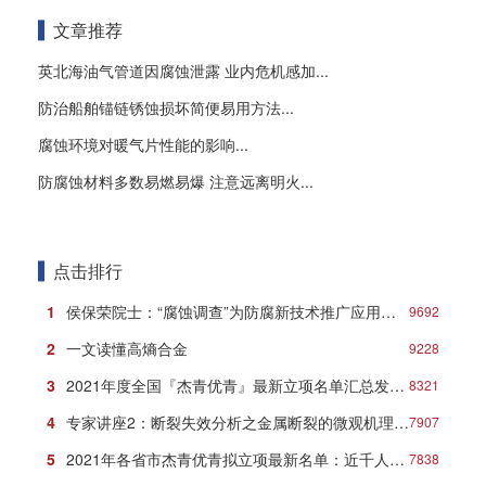
文章推荐
英北海油气管道因腐蚀泄露 业内危机感加...
防治船舶锚链锈蚀损坏简便易用方法...
腐蚀环境对暖气片性能的影响...
防腐蚀材料多数易燃易爆 注意远离明火...
点击排行
1
侯保荣院士：“腐蚀调查”为防腐新技术推广应用打响第一炮
9692
2
一文读懂高熵合金
9228
3
2021年度全国『杰青优青』最新立项名单汇总发布！
8321
4
专家讲座2：断裂失效分析之金属断裂的微观机理与典型形貌
7907
5
2021年各省市杰青优青拟立项最新名单：近千人入选！
7838