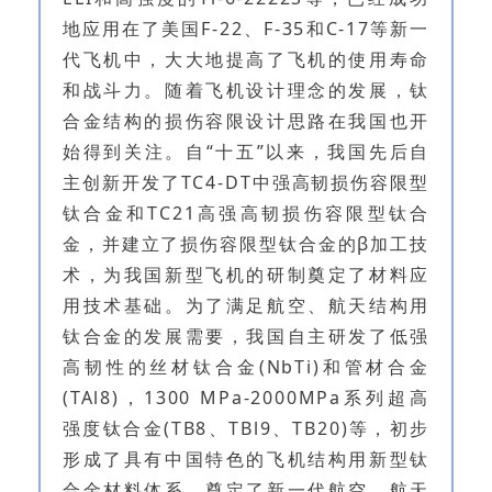
地应用在了美国F-22、F-35和C-17等新一
代飞机中，大大地提高了飞机的使用寿命
和战斗力。随着飞机设计理念的发展，钛
合金结构的损伤容限设计思路在我国也开
始得到关注。自“十五”以来，我国先后自
主创新开发了TC4-DT中强高韧损伤容限型
钛合金和TC21高强高韧损伤容限型钛合
金，并建立了损伤容限型钛合金的β加工技
术，为我国新型飞机的研制奠定了材料应
用技术基础。为了满足航空、航天结构用
钛合金的发展需要，我国自主研发了低强
高韧性的丝材钛合金(NbTi)和管材合金
(TAl8)，1300 MPa-2000MPa系列超高
强度钛合金(TB8、TBl9、TB20)等，初步
形成了具有中国特色的飞机结构用新型钛
合金材料体系，奠定了新一代航空、航天