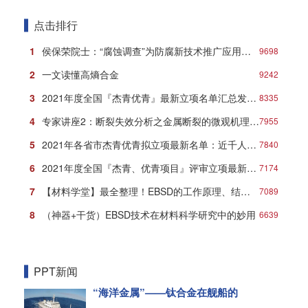
点击排行
1
侯保荣院士：“腐蚀调查”为防腐新技术推广应用打响第一炮
9698
2
一文读懂高熵合金
9242
3
2021年度全国『杰青优青』最新立项名单汇总发布！
8335
4
专家讲座2：断裂失效分析之金属断裂的微观机理与典型形貌
7955
5
2021年各省市杰青优青拟立项最新名单：近千人入选！
7840
6
2021年度全国『杰青、优青项目』评审立项最新名单
7174
7
【材料学堂】最全整理！EBSD的工作原理、结构、操作及分析方法！
7089
8
（神器+干货）EBSD技术在材料科学研究中的妙用
6639
PPT新闻
“海洋金属”——钛合金在舰船的