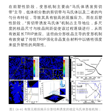
在
前
塑性阶段，变形机制主要由
“
马氏体
诱发
剪切
带
”
主导，低体积分数的剪切带与马氏体以及二者的均
匀分布特征，导致
其具有较高的屈服应力
。而在后塑
性阶段，
“
剪切带
诱发
马氏体
”
机制占主导地位，多尺
度
的
枝晶尺寸与枝晶间距促使该过程逐级进行，从而
有效延长TRIP
效应。这些由分形枝晶主导的变形机制
有效突破了传统
TRIP
强化非晶复合材料中以
牺牲
强度
来提升塑性的局限性
。
图1
(
a
-e)
有限元模拟揭示分形结构诱发的稳定马氏体形核机制；