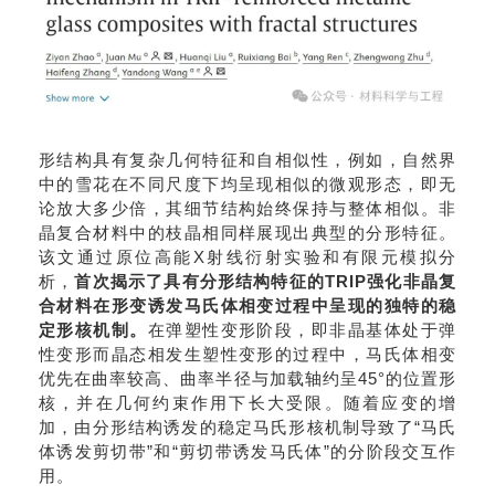
形结构具有复杂几何特征和自相似性，
例如，自然界
中的雪花在不同尺度下均呈现相似的微观形态，即无
论放大多少倍，其细节结构始终保持与整体相似。非
晶复合材料中的枝晶相同样展现出典型的分形特征
。
该文
通过原位高能X
射线衍射实验和有限元模拟分
析，
首次揭示了
具有分形结构特征的TRIP
强化非晶复
合材料在形变诱发马氏体相变过程中呈现
的
独特的稳
定形核机制。
在弹塑性变形阶段，即非晶基体处于弹
性变形而晶态相发生塑性变形的过程中，马氏体相变
优先在曲率较高、曲率半径与加载轴约呈45°
的位置形
核，并在几何约束作用下
长大受限。
随着应变的增
加，由分形结构诱发的稳定马氏
形核
机制
导致
了
“
马氏
体诱发剪切带
”
和
“
剪切带诱发马氏体
”的分阶段交
互作
用。