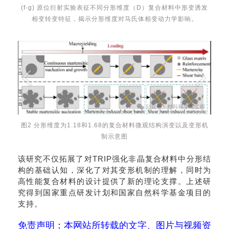
(
f-g)
原位衍射实验表征不同分形维度（
D
）复合材料中形变诱发
相变转变特征，揭示分形维度对马氏体相变动力学影响。
图2
分形维度为
1
.18
和
1
.68
的复合材料微观结构演变以及变形机
制示意图
该
研究
不仅
拓展了对TRIP
强化非晶
复合材料中分形结
构的基础认知，
深化了对其变形机制的理解，同时
为
高性能
复合
材料的设计提供了新的理论
支撑
。
上述研
究得到
国家重点研发计划
和国家自然科学基金项目的
支持。
免责声明：本网站所转载的文字、图片与视频资