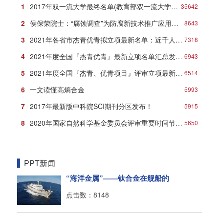
1
2017年双一流大学最终名单(教育部双一流大学名单)
35642
2
侯保荣院士：“腐蚀调查”为防腐新技术推广应用打响第一炮
8643
3
2021年各省市杰青优青拟立项最新名单：近千人入选！
7318
4
2021年度全国『杰青优青』最新立项名单汇总发布！
6943
5
2021年度全国『杰青、优青项目』评审立项最新名单
6514
6
一文读懂高熵合金
5993
7
2017年最新版中科院SCI期刊分区发布！
5915
8
2020年国家自然科学基金委员会评审重要时间节点安排
5650
PPT新闻
“海洋金属”——钛合金在舰船的
点击数：8148