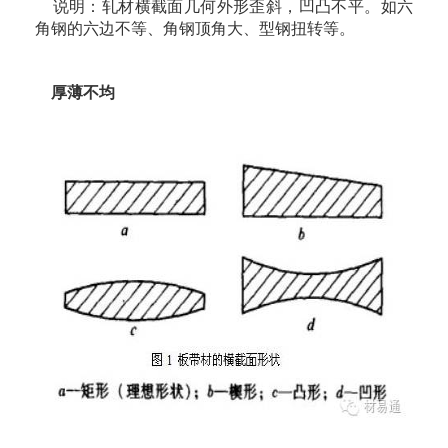
说明：轧材横截面几何外形歪斜，凹凸不平。如六
角钢的六边不等、角钢顶角大、型钢扭转等。
厚薄不均