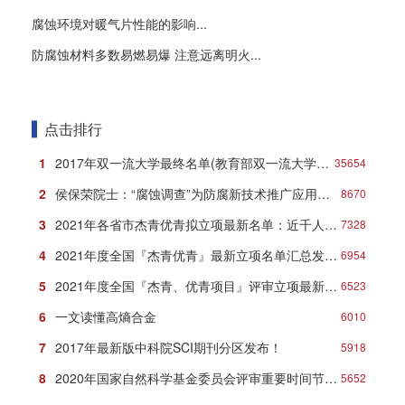
腐蚀环境对暖气片性能的影响...
防腐蚀材料多数易燃易爆 注意远离明火...
点击排行
1
2017年双一流大学最终名单(教育部双一流大学名单)
35654
2
侯保荣院士：“腐蚀调查”为防腐新技术推广应用打响第一炮
8670
3
2021年各省市杰青优青拟立项最新名单：近千人入选！
7328
4
2021年度全国『杰青优青』最新立项名单汇总发布！
6954
5
2021年度全国『杰青、优青项目』评审立项最新名单
6523
6
一文读懂高熵合金
6010
7
2017年最新版中科院SCI期刊分区发布！
5918
8
2020年国家自然科学基金委员会评审重要时间节点安排
5652