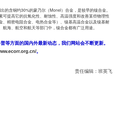
的含铜约30%的蒙乃尔（Monel）合金，是较早的镍合金。
素可提高它的抗氧化性、耐蚀性、高温强度和改善某些物理性
金、精密电阻合金、电热合金等）、镍基高温合金以及镍基耐
、航海、航空和航天等部门中，镍合金都有广泛用途。
科普等方面的国内外最新动态，我们网站会不断更新。
www.ecorr.org.cn/
。
责任编辑：班英飞