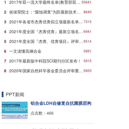
1
2017年双一流大学最终名单(教育部双一流大学名单)
35641
2
侯保荣院士：“腐蚀调查”为防腐新技术推广应用打响第一炮
8640
3
2021年各省市杰青优青拟立项最新名单：近千人入选！
7315
4
2021年度全国『杰青优青』最新立项名单汇总发布！
6941
5
2021年度全国『杰青、优青项目』评审立项最新名单
6514
6
一文读懂高熵合金
5991
7
2017年最新版中科院SCI期刊分区发布！
5915
8
2020年国家自然科学基金委员会评审重要时间节点安排
5650
PPT新闻
铝合金LDH自修复自抗菌膜层构
建
点击数：466