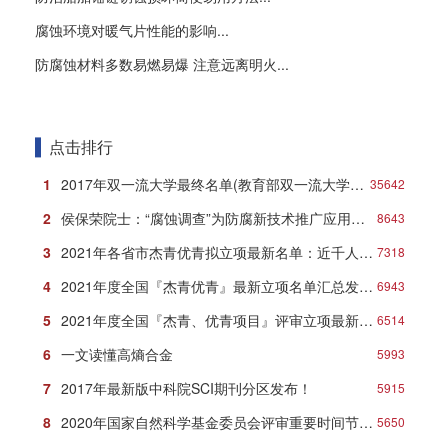
腐蚀环境对暖气片性能的影响...
防腐蚀材料多数易燃易爆 注意远离明火...
点击排行
1
2017年双一流大学最终名单(教育部双一流大学名单)
35642
2
侯保荣院士：“腐蚀调查”为防腐新技术推广应用打响第一炮
8643
3
2021年各省市杰青优青拟立项最新名单：近千人入选！
7318
4
2021年度全国『杰青优青』最新立项名单汇总发布！
6943
5
2021年度全国『杰青、优青项目』评审立项最新名单
6514
6
一文读懂高熵合金
5993
7
2017年最新版中科院SCI期刊分区发布！
5915
8
2020年国家自然科学基金委员会评审重要时间节点安排
5650