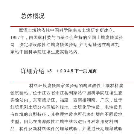
总体概况
鹰潭土壤站依托中国科学院南京土壤研究所建立。
1987年，由国家科委与与基金会主持的全国土壤腐蚀试验
网，决定增设酸性红壤腐蚀试验站,并将站址选在鹰潭刘
家站中国科学院红壤生态实验站内。
1
/
5
1
2
3
4
5
下一页
尾页
详细介绍
材料环境腐蚀国家试验站的鹰潭酸性土壤材料腐
蚀试验站，位于江西省余江县刘家站中国科学院红壤生态
实验站内，东南接浙江、福建，西南接湖南、广东，处于
红壤系列土壤分布区域的腹地，土壤化学性质、电性质具
有红壤的典型特征，其物理性质也可代表红壤的不同质地
类型。因此在鹰潭酸性红壤中继续进行各种常用材料制
品、构件及新材料试件的埋藏试验，并通过长期埋藏试验