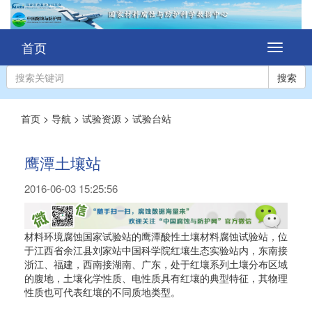
首页
切
换
导
搜索
航
首页
>
导航
>
试验资源
>
试验台站
鹰潭土壤站
2016-06-03 15:25:56
材料环境腐蚀国家试验站的鹰潭酸性土壤材料腐蚀试验站，位
于江西省余江县刘家站中国科学院红壤生态实验站内，东南接
浙江、福建，西南接湖南、广东，处于红壤系列土壤分布区域
的腹地，土壤化学性质、电性质具有红壤的典型特征，其物理
性质也可代表红壤的不同质地类型。