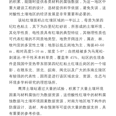
的积累，能随时提供各类材料的腐蚀数据，为这一地区中
重大建设工程的设计、选材提供科学依据，避免失误，这
对酸性土壤地区的经济发展是非常重要和必要的。
该站红壤面积占红壤区域的一半以上，母质为第四
纪红色粘土，其下为白垩纪红砂岩，所形成的土壤环境，
其化学性质、电性质具有红壤的典型特征，其物理性质也
可代表红壤的不同质地类型。地势开阔连片，属农、林、
牧均宜的多宜性土壤；地形以低丘岗地为主，海拔40-60
o
m，相对高度5-10 m，坡度 5-8
；自然植被多为马尾松-
刺灌丛-半干性禾本科草类，覆盖率 45%。站区的生境条
件是我国中亚热带东部第四纪红粘土红壤丘岗区的一个缩
影，在赣东北、浙北、皖南、闽北以及广大的东南丘陵区
有较强的代表性，因而是进行该区域农业、资源、生态与
环境多学科研究的理想场所。
鹰潭土壤站通过大量的试验，积累了大量土壤环境
因素与材料腐蚀行为数据资源，这些酸性红壤中的材料腐
蚀数据与土壤环境因素数据资源，对南方地区地下构件的
防腐设计、选材、寿命预测等可提供大量的数据支持，具
有重要的参考价值。