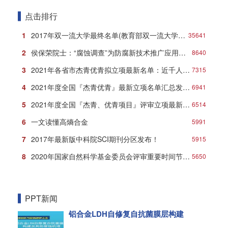
点击排行
1
2017年双一流大学最终名单(教育部双一流大学名单)
35641
2
侯保荣院士：“腐蚀调查”为防腐新技术推广应用打响第一炮
8640
3
2021年各省市杰青优青拟立项最新名单：近千人入选！
7315
4
2021年度全国『杰青优青』最新立项名单汇总发布！
6941
5
2021年度全国『杰青、优青项目』评审立项最新名单
6514
6
一文读懂高熵合金
5991
7
2017年最新版中科院SCI期刊分区发布！
5915
8
2020年国家自然科学基金委员会评审重要时间节点安排
5650
PPT新闻
铝合金LDH自修复自抗菌膜层构建