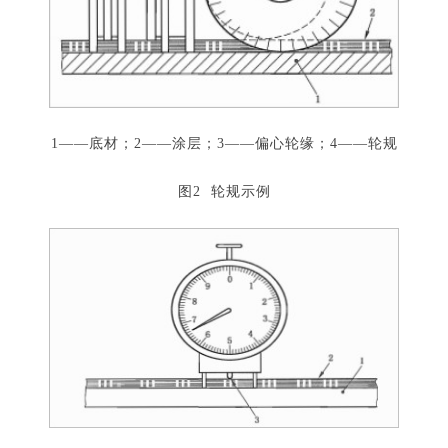
1——底材；2——涂层；3——偏心轮缘；4——轮规
图2 轮规示例