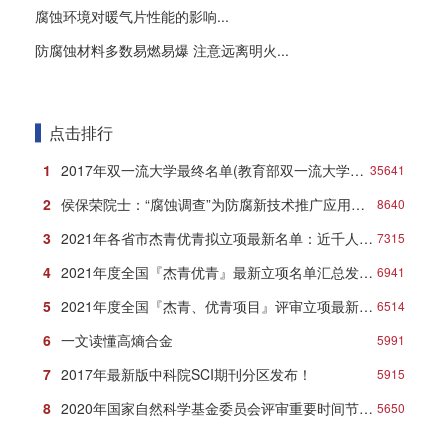
腐蚀环境对暖气片性能的影响...
防腐蚀材料多数易燃易爆 注意远离明火...
点击排行
1
2017年双一流大学最终名单(教育部双一流大学名单)
35641
2
侯保荣院士：“腐蚀调查”为防腐新技术推广应用打响第一炮
8640
3
2021年各省市杰青优青拟立项最新名单：近千人入选！
7315
4
2021年度全国『杰青优青』最新立项名单汇总发布！
6941
5
2021年度全国『杰青、优青项目』评审立项最新名单
6514
6
一文读懂高熵合金
5991
7
2017年最新版中科院SCI期刊分区发布！
5915
8
2020年国家自然科学基金委员会评审重要时间节点安排
5650