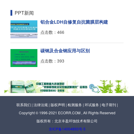
PPT新闻
铝合金LDH自修复自抗菌膜层构建
点击数：466
碳钢及合金钢应用与区别
点击数：393
联系我们
|
法律法规
|
版权声明
|
检测服务
|
环试服务
|
电子期刊
|
Copyright © 1996-2021 ECORR.COM , All Rights Reserved
版权所有：北京丰盈环蚀技术有限公司
京ICP备14004893号-5