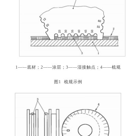
1——底材；2——涂层；3——湿接触点；4——梳规
图1 梳规示例