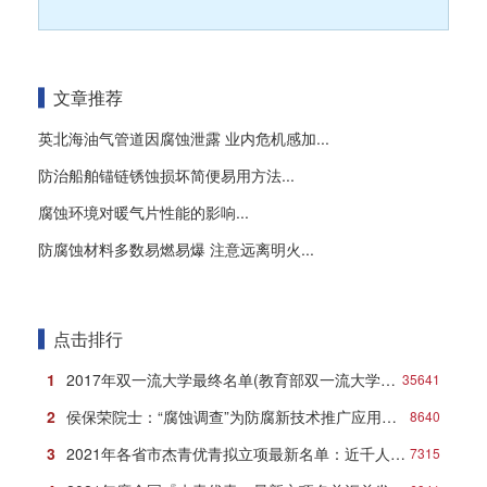
文章推荐
英北海油气管道因腐蚀泄露 业内危机感加...
防治船舶锚链锈蚀损坏简便易用方法...
腐蚀环境对暖气片性能的影响...
防腐蚀材料多数易燃易爆 注意远离明火...
点击排行
1
2017年双一流大学最终名单(教育部双一流大学名单)
35641
2
侯保荣院士：“腐蚀调查”为防腐新技术推广应用打响第一炮
8640
3
2021年各省市杰青优青拟立项最新名单：近千人入选！
7315