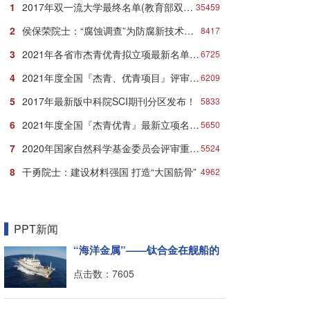
1
2017年双一流大学最终名单(教育部双一流大学名单)
35459
2
侯保荣院士：“腐蚀调查”为防腐新技术推广应用打响第一炮
8417
3
2021年各省市杰青优青拟立项最新名单：近千人入选！
6725
4
2021年度全国『杰青、优青项目』评审立项最新名单
6209
5
2017年最新版中科院SCI期刊分区发布！
5833
6
2021年度全国『杰青优青』最新立项名单汇总发布！
5650
7
2020年国家自然科学基金委员会评审重要时间节点安排
5524
8
干勇院士：建设材料强国 打造“大国筋骨”
4962
PPT新闻
“海洋金属”——钛合金在舰船的
点击数：7605