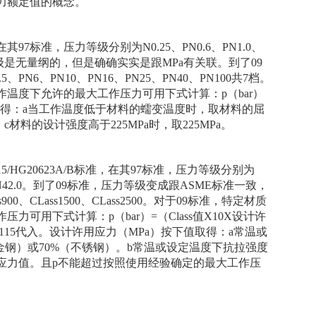
力额定值的概念。
97标准，压力等级分别为N0.25、PN0.6、PN1.0、
于压力等级是无量纲的，但是确确实实是跟MPa有关联。到了09
N6、PN10、PN16、PN25、PN40、PN100共7档。
作温度下允许的最大工作压力可用下式计算：p（bar）
值取得：a当工作温度低于材料的蠕变温度时，取材料的屈
材料的设计强度高于225MPa时，取225MPa。
/HG20623A/B标准，在其97标准，压力等级分别为
6.0、PN42.0。到了09标准，压力等级变成跟ASME标准一致，
ass900、CLass1500、CLass2500。对于09标准，特定材质
可用下式计算：p（bar）=（Class值X10X设计许
时，以115代入。设计许用应力（MPa）按下值取得：a常温或
金钢）或70%（不锈钢）。b常温或设定温度下抗拉强度
许用应力值。且p不能超过按照使用经验确定的最大工作压