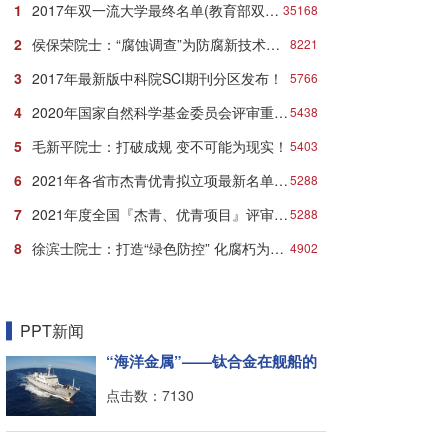
1
2017年双一流大学最终名单(教育部双一流大学名单)
35168
2
侯保荣院士：“腐蚀调查”为防腐新技术推广应用打响第一炮
8221
3
2017年最新版中科院SCI期刊分区发布！
5766
4
2020年国家自然科学基金委员会评审重要时间节点安排
5438
5
毛新平院士：打破成规 变不可能为现实！
5403
6
2021年各省市杰青优青拟立项最新名单：近千人入选！
5288
7
2021年度全国『杰青、优青项目』评审立项最新名单
5288
8
徐滨士院士：打造“绿色防控” 化腐朽为神奇
4902
PPT新闻
“海洋金属”——钛合金在舰船的
点击数：7130