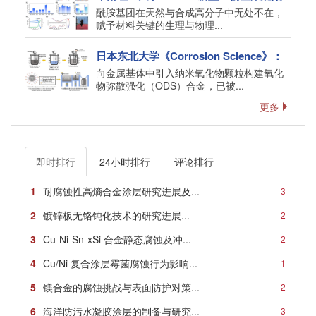
胺材料：从防污涂层到低温超强粘合剂
酰胺基团在天然与合成高分子中无处不在，
的“双面手”
赋予材料关键的生理与物理...
日本东北大学《Corrosion Science》：
激光粉末床熔融不锈钢中基体化学驱动的
向金属基体中引入纳米氧化物颗粒构建氧化
纳米氧化物原位物相演化及其抗点蚀机理
物弥散强化（ODS）合金，已被...
即时排行
24小时排行
评论排行
1
耐腐蚀性高熵合金涂层研究进展及...
3
2
镀锌板无铬钝化技术的研究进展...
2
3
Cu-Ni-Sn-xSi 合金静态腐蚀及冲...
2
4
Cu/Ni 复合涂层霉菌腐蚀行为影响...
1
5
镁合金的腐蚀挑战与表面防护对策...
2
6
海洋防污水凝胶涂层的制备与研究...
3