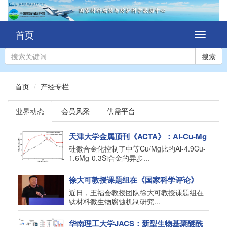
首页
切
换
导
搜索
航
首页
产经专栏
业界动态
会员风采
供需平台
天津大学金属顶刊《ACTA》：Al-Cu-Mg
合金中Si诱导的团簇演化与异步析出行为
硅微合金化控制了中等Cu/Mg比的Al-4.9Cu-
1.6Mg-0.3Si合金的异步...
徐大可教授课题组在《国家科学评论》
（National Science Review）发表钛微
近日，王福会教授团队徐大可教授课题组在
生物腐蚀机制研究成果
钛材料微生物腐蚀机制研究...
华南理工大学JACS：新型生物基聚醚酰