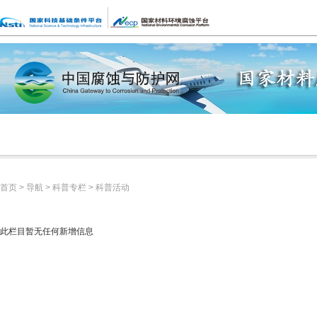
网站简介
网站机构
检索数据
数据动态
资讯
数据
试验
中心
共享
资源
科技焦点
技术应用
数据服务
数据专题
首页
>
导航
>
科普专栏
>
科普活动
此栏目暂无任何新增信息