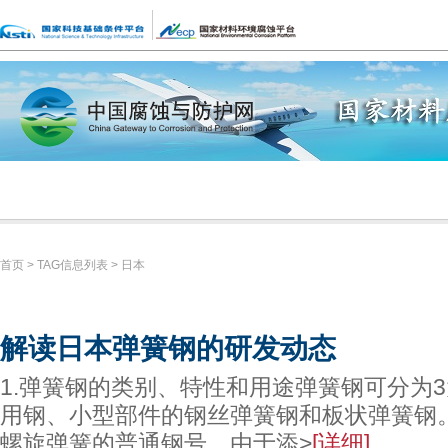
网站简介
网站机构
检索数据
数据动态
资讯
数据
试验
中心
共享
资源
科技焦点
技术应用
数据服务
数据专题
首页
> TAG信息列表 > 日本
解读日本弹簧钢的研发动态
1.弹簧钢的类别、特性和用途弹簧钢可分为
用钢、小型部件的钢丝弹簧钢和板状弹簧钢。
螺旋弹簧的普通钢号，由于添>
[详细]