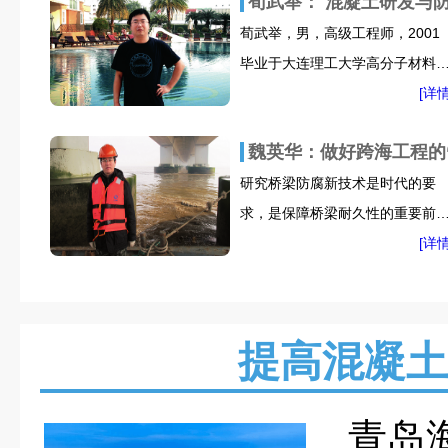
荀武举： 混凝土研发与
荀武举，男，高级工程师，2001
毕业于大连理工大学高分子材料
业，从事建筑材料专业技术工作
[详情
15 年，近五年来，主要从事建筑
魏英华：做好跨海工程的“
材料研发、生产和经营工作，先
主持或以技术骨干承担国家、省
研究桥梁防腐新技术是时代的要
市项目二十余项，省部级项目5
求，是保障桥梁耐久性的重要前
项，大连市项目 16 项。申请国家
提，也是紧迫任务。为了了解大
[详情
发明专利 8 项，取得授权国家发
的海洋桥梁的腐蚀防护的发展情
专利 2 项，实用新型专利 1 项。
况，本科记者采访了中国科学院
国内重要刊物发表论文10余篇。
属研究副研究员魏英华博士，请
提高混凝土
给我们做相关方面的精彩解读。
青岛