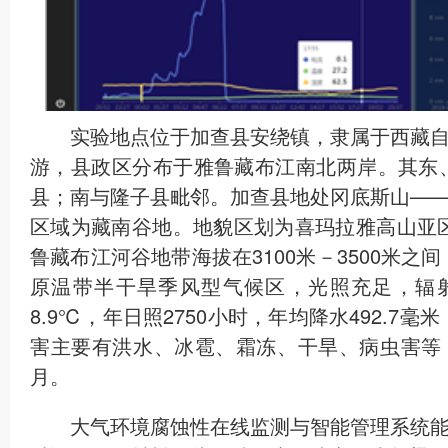
实验地点位于加查县安绕镇，隶属于西藏
游，县政区分布于雅鲁藏布江南北两岸。其东
县；南与隆子县毗邻。加查县地处冈底斯山—
区域为藏南谷地。地貌区划为喜玛拉雅高山亚区
鲁藏布江河谷地带海拔在3100米－3500米之
原温带半干旱季风型气候区，光照充足，辐
8.9℃，年日照2750小时，年均降水492.7
害主要有洪水、冰雹、霜冻、干旱、病虫害等
月。
大气环境腐蚀性在线监测与智能管理系统