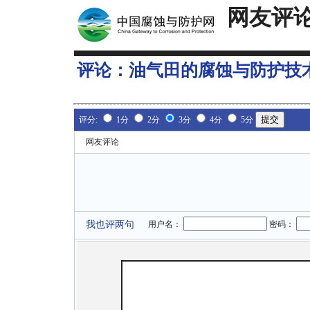
网友评
评论：
油气田的腐蚀与防护技
评分:
1分
2分
3分
4分
5分
网友评论
我也评两句
用户名：
密码：