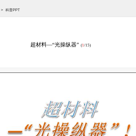
>
科普PPT
超材料—“光操纵器”
(
1
/15)